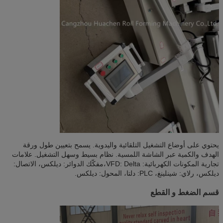
يحتوي على أوضاع التشغيل التلقائية واليدوية. يسمح بتعيين طول ورقة
الهدف والكمية عبر الشاشة اللمسية. نظام بسيط وسهل التشغيل. علامات
تجارية المكونات الكهربائية: VFD: Delta،مفكّك الدوائر: ديلكس، الاتصال:
ديلكس، رلاي: شينلينغ، PLC: دلتا، المحول: ديلكس.
قسم الضغط و القطع