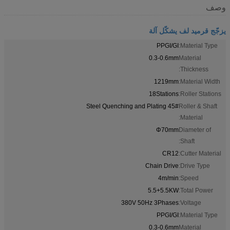
وصف
يزجّج قرميد لف يشكّل آلة
PPGI/GI
Material Type:
0.3-0.6mm
Material
Thickness:
1219mm
Material Width:
18Stations
Roller Stations:
45# Steel Quenching and Plating
Roller & Shaft
Material:
Φ70mm
Diameter of
Shaft:
CR12
Cutter Material:
Chain Drive
Drive Type:
4m/min
Speed:
5.5+5.5KW
Total Power:
380V 50Hz 3Phases
Voltage:
PPGI/GI
Material Type:
0.3-0.6mm
Material