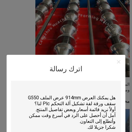
اترك رسالة
المواد هي 45 # الفولاذ إطفاء وتصفية. أدوات المعالجة ناعمة وصلبة
ومقاومة للصدأ ، ولن تمزق الورقة أثناء التشغيل.
محطة مضخة هيدروليكية