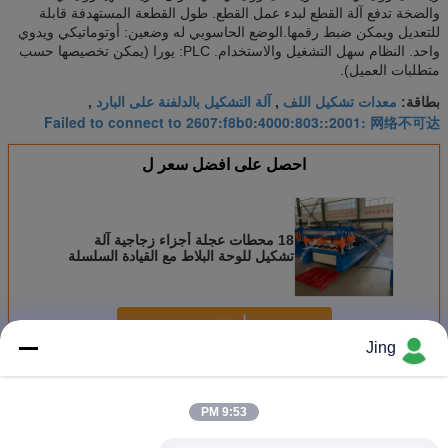
والضخة تدفع آلة القطع لبدء عمل القطع. طول القطعة المستهدفة قابلة
للتعديل ويمكن ضبط رقمها.الوضع الحاسوبي له وضعين: أوتوماتيكي ويدوي
واحد. النظام سهل التشغيل والاستخدام. PLC: يورا (يمكن تخصيصها حسب
متطلبات العميل).
معدات تشكيل اللف
آلة التشكيل بالدلفنة على البارد
بطاقة:
,
,
Failed to connect to 2607:f8b0:4000:803::2001: 网络不可达
احصل على افضل سعر ل
18 محطات عجلة أجزاء زجاجية آلة
تشكيل للوحة البلاط مع القيادة السلسلة
و 380 فولت 50 هرتز 3 مراحل الطاقة
استمر
Jing
يزجّج قرميد لف يشكّل آلة
أكثر
9:53 PM