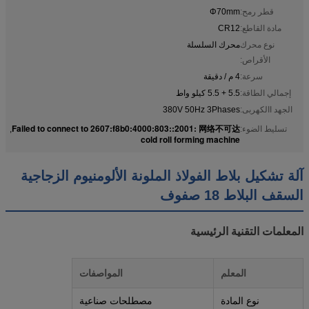
قطر رمح:
Φ70mm
مادة القاطع:
CR12
نوع محرك
محرك السلسلة
الأقراص:
سرعة:
4 م / دقيقة
إجمالي الطاقة:
5.5 + 5.5 كيلو واط
الجهد االكهربى:
380V 50Hz 3Phases
Failed to connect to 2607:f8b0:4000:803::2001: 网络不可达
تسليط الضوء:
,
cold roll forming machine
آلة تشكيل بلاط الفولاذ الملونة الألومنيوم الزجاجية
السقف البلاط 18 صفوف
المعلمات التقنية الرئيسية
المعلم
المواصفات
نوع المادة
مصطلحات صناعية