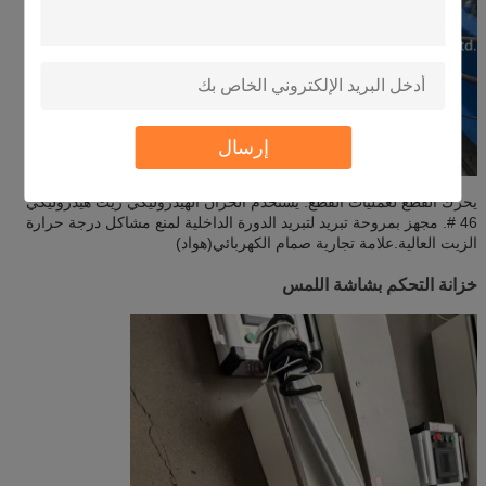
إرسال
يحرك القطع لعمليات القطع. يستخدم الخزان الهيدروليكي زيت هيدروليكي
46 #. مجهز بمروحة تبريد لتبريد الدورة الداخلية لمنع مشاكل درجة حرارة
الزيت العالية.علامة تجارية صمام الكهربائي(هواد)
خزانة التحكم بشاشة اللمس