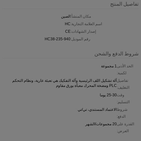
تفاصيل المنتج
مكان المنشأ:
الصين
اسم العلامة التجارية:
HC
إصدار الشهادات:
CE
رقم الموديل:
HC38-235-940
شروط الدفع والشحن
الحد الأدنى
1 مجموعة
لكمية:
تفاصيل
آلة تشكيل اللف الرئيسية وآلة التفكيك هي تعبئة عارية، ونظام التحكم
PLC ومضخة المحرك معبأة بورق مقاوم
التغليف:
وقت
25-30 يوما
التسليم:
شروط
الاعتماد المستندي، تي/تي
الدفع:
القدرة على
20 مجموعات/الشهر
العرض: