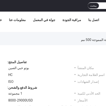
يبحث
اتصل بنا
مراقبة الجودة
جولة في المعمل
معلومات عنا
عر
مموجة 500 مم
تفاصيل المنتج:
مكان المنشأ:
بوتو خبي الصين
اسم العلامة التجارية:
HC
إصدار الشهادات:
ISO
شروط الدفع والشحن:
الحد الأدنى لكمية:
1 مجموعة
الأسعار:
8000-29000USD