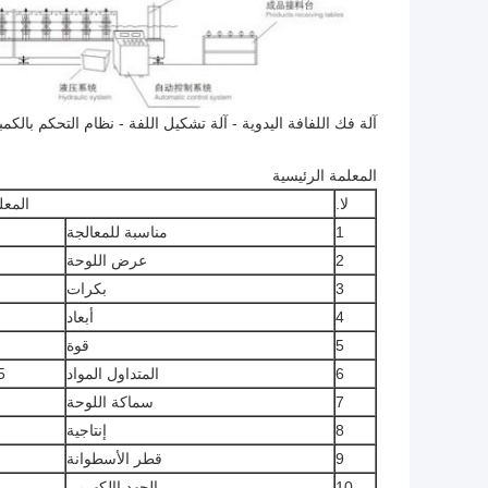
آلة فك اللفافة اليدوية - آلة تشكيل اللفة - نظام التحكم بالكمب
المعلمة الرئيسية
لا.
المعل
1
مناسبة للمعالجة
2
عرض اللوحة
3
بكرات
4
أبعاد
5
قوة
6
المتداول المواد
45 # فولاذ 
7
سماكة اللوحة
8
إنتاجية
9
قطر الأسطوانة
10
الجهد االكهربى