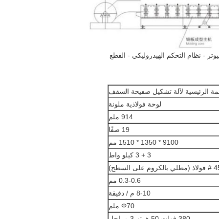
يوتر - نظام التحكم الهيدروليكي - القطع
مة الرئيسية لآلة تشكيل صفيحة السقف
لوحة فولاذية ملونة
914 ملم
19 صفًا
9100 * 1350 * 1510 مم
3 + 3 كيلو واط
(مطلي بالكروم على السطح)
0.3-0.6 مم
8-10 م / دقيقة
Φ70 ملم
380 فولت 50 هرتز 3 مراحل