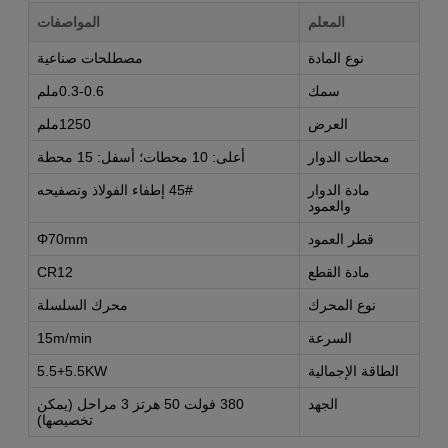
المعلم
المواصفات
نوع المادة
مصطلحات صناعية
سمك
0.3-0.6ملم
العرض
1250ملم
محطات الدوار
أعلى: 10 محطات؛ أسفل: 15 محطة
مادة الدوار
45# إطفاء الفولاذ وتصفيحه
والعمود
قطر العمود
Φ70mm
مادة القطع
CR12
نوع المحرك
محرك السلسلة
السرعة
15m/min
الطاقة الإجمالية
5.5+5.5KW
الجهد
380 فولت 50 هرتز 3 مراحل (يمكن
تخصيصها)