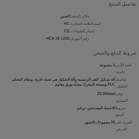
تفاصيل المنتج
مكان المنشأ:
الصين
اسم العلامة التجارية:
HC
إصدار الشهادات:
CE
رقم الموديل:
HC8-18-1250
شروط الدفع والشحن
الحد الأدنى
1 مجموعة
لكمية:
تفاصيل
آلة تشكيل اللف الرئيسية وآلة التفكيك هي تعبئة عارية، ونظام التحكم
PLC ومضخة المحرك معبأة بورق مقاوم
التغليف:
وقت
25-30days
التسليم:
شروط
الاعتماد المستندي، تي/تي
الدفع:
القدرة على
20 مجموعات/الشهر
العرض: