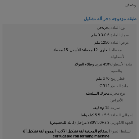
وصف
طبقة مزدوجة دحر آلة تشكيل
نوع المادة:
بجي/جي
سمك المادة:
0.3-0.6 ملم
عرض المادة:
1250 ملم
محطات
العلوي: 12 محطة؛ للأسفل: 15 محطة
الأسطوانة:
مادة الأسطوانة
45# تبريد وطلاء الفولاذ
والعمود:
قطر رمح:
φ70 ملم
مادة القاطع:
CR12
نوع محرك
محرك السلسلة
الأقراص:
سرعة:
15 م/دقيقة
إجمالي الطاقة:
5.5 + 5.5 كيلو واط
الجهد االكهربى:
380V 50Hz 3 مراحل (قابلة للتخصيص)
الصفائح المعدنية لفة تشكيل الآلات، المموج لفة تشكيل آلة
تسليط الضوء:
,
corrugated roll forming machine