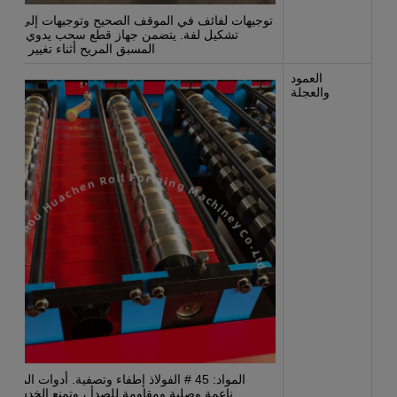
توجيهات لفائف في الموقف الصحيح وتوجيهات إلى قس
تشكيل لفة. يتضمن جهاز قطع سحب يدوي للقط
المسبق المريح أثناء تغيير المواد
العمود
والعجلة
المواد: 45 # الفولاذ إطفاء وتصفية. أدوات المعالج
ناعمة وصلبة ومقاومة للصدأ ، وتمنع الخدش ف