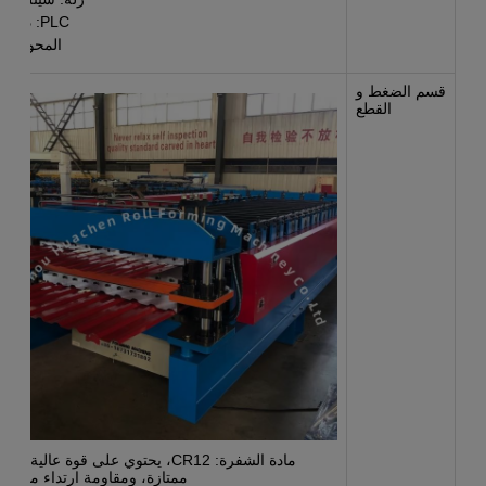
PLC: دلتا
المحول:
قسم الضغط و
القطع
مادة الشفرة: CR12، يحتوي على قوة عالية، وق
ممتازة، ومقاومة ارتداء متفوقة