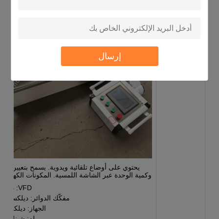
خزانة التحكم
بشاشة اللمس
إرسال
يحتوي على أوضاع تلقائية ويدوية. يسمح بتعيين طو
وكمية الوحدة عبر الشاشة اللمسية. المكونات الكهربائية
VFD: دلتا
مفكّك الدوائر: ديلكسي
الجهاز: ديلكس
رله: شينلينغ