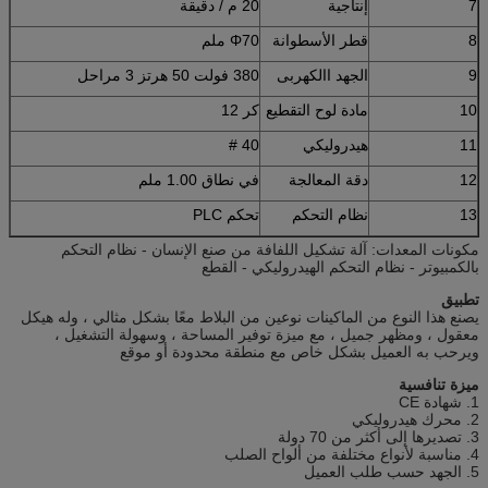
7
إنتاجية
20 م / دقيقة
8
قطر الأسطوانة
Φ70 ملم
9
الجهد االكهربى
380 فولت 50 هرتز 3 مراحل
10
مادة لوح التقطيع
كر 12
11
هيدروليكي
40 #
12
دقة المعالجة
في نطاق 1.00 ملم
13
نظام التحكم
تحكم PLC
مكونات المعدات: آلة تشكيل اللفافة من صنع الإنسان - نظام التحكم
بالكمبيوتر - نظام التحكم الهيدروليكي - القطع
تطبيق
يصنع هذا النوع من الماكينات نوعين من البلاط معًا بشكل مثالي ، وله هيكل
معقول ، ومظهر جميل ، مع ميزة توفير المساحة ، وسهولة التشغيل ،
ويرحب به العميل بشكل خاص مع منطقة محدودة أو موقع
ميزة تنافسية
1. شهادة CE
2. محرك هيدروليكي
3. تصديرها إلى أكثر من 70 دولة
4. مناسبة لأنواع مختلفة من ألواح الصلب
5. الجهد حسب طلب العميل