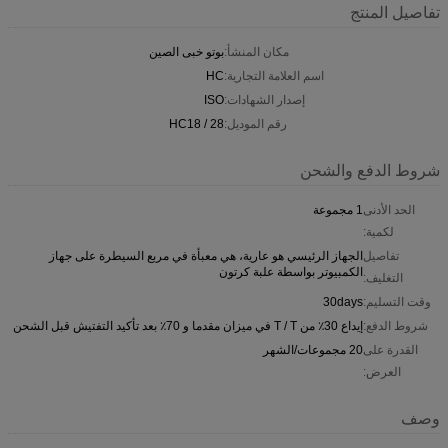
تفاصيل المنتج
مكان المنشأ:
بوتو خبى الصين
اسم العلامة التجارية:
HC
إصدار الشهادات:
ISO
رقم الموديل:
HC18 / 28
شروط الدفع والشحن
الحد الأدنى
1 مجموعة
لكمية:
تفاصيل
الجهاز الرئيسي هو عارية، هي معبأة في مربع السيطرة على جهاز
الكمبيوتر بواسطة علبة كرتون
التغليف:
وقت التسليم:
30days
شروط الدفع:
إيداع 30٪ من T / T في ميزان مقدما و 70٪ بعد تأكيد التفتيش قبل الشحن
القدرة على
20 مجموعات/الشهر
العرض:
وصف