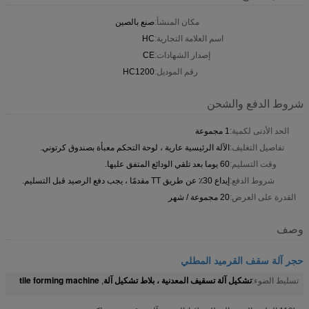
مكان المنشأ:
صنع بالصين
اسم العلامة التجارية:
HC
إصدار الشهادات:
CE
رقم الموديل:
HC1200
شروط الدفع والشحن
الحد الأدنى لكمية:
1 مجموعة
تفاصيل التغليف:
الآلة الرئيسية عارية ، لوحة التحكم معبأة بصندوق كرتوني.
وقت التسليم:
60 يوما بعد تلقي الودائع المتفق عليها.
شروط الدفع:
إيداع 30٪ عن طريق TT مقدمًا ، يجب دفع الرصيد قبل التسليم.
القدرة على العرض:
20 مجموعة / شهر
وصف
حجر آلة سقف القرميد المطلي
تشكيل آلة تسقيف المعدنية ، بلاط تشكيل آلة
tile forming machine
تسليط الضوء:
,