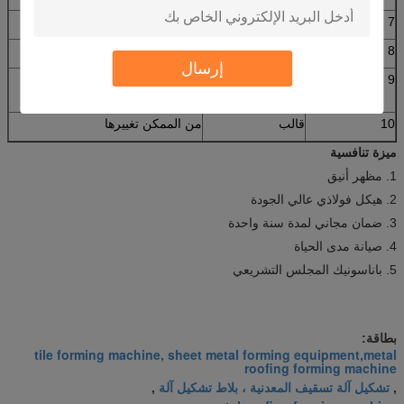
7
وقت العمل
يمكن أن تكون 24 ساعة
8
عمال
7 فقط
إرسال
9
حان الوقت ليجف
بعد الخروج من الجهاز يمكن تعبئتها
دفعة واحدة
10
قالب
من الممكن تغييرها
ميزة تنافسية
1. مظهر أنيق
2. هيكل فولاذي عالي الجودة
3. ضمان مجاني لمدة سنة واحدة
4. صيانة مدى الحياة
5. باناسونيك المجلس التشريعي
بطاقة:
tile forming machine, sheet metal forming equipment,metal
roofing forming machine
تشكيل آلة تسقيف المعدنية ، بلاط تشكيل آلة
,
,