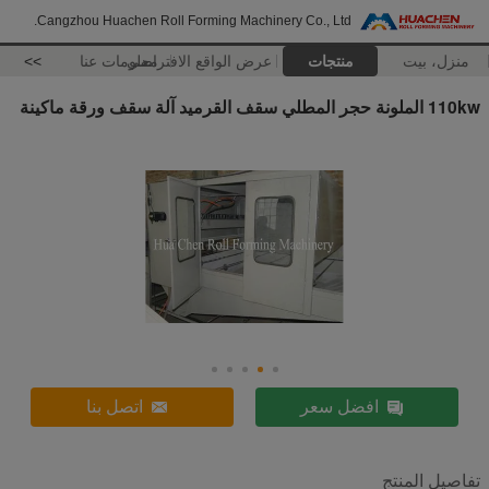
Cangzhou Huachen Roll Forming Machinery Co., Ltd.
منزل، بيت
منتجات
عرض الواقع الافتراضي
معلومات عنا
>>
110kw الملونة حجر المطلي سقف القرميد آلة سقف ورقة ماكينة
افضل سعر
اتصل بنا
تفاصيل المنتج