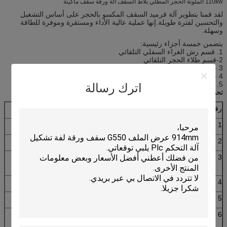
110kw الملونة الحجر المطلي بلاط السقف آلة ورقة سقف ماكينة
لقد قمنا بتطوير آلة قرميد السقف المكسو بالحجر على أساس التشغيل
والتحسين لفترة طويلة.إنها عملية عالية الأداء ومستقرة وموفرة للطاقة
وسهلة.
يتضمن خمسة أجزاء رئيسية:
1. قسم رش الغراء السفلي التلقائي
2-قسم طلاء الحجر التلقائي
3 - قسم التجفيف لأول مرة
4 - قسم رش الغراء الوجه التلقائي
5. قسم التجفيف المرة الثانية
اترك رسالة
تحديد
رقم.
العنصر
وصف
1
سرعة العمل
6-10 قطعة / دقيقة
2
القوة الرئيسية
110 كيلو واط
3
نظام التحكم
نظام التحكم PLC بعلامة تجارية
الكهربائي
مشهورة
4
البعد
65000 × 1500 × 1500 ملم
5
وضع القيادة
سلسلة
6
التحكم في درجة
درجة حرارة تلقائية وثابتة
الحرارة