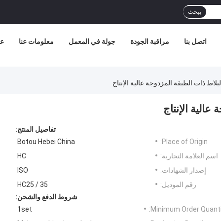
يبحث
اتصل بنا
مراقبة الجودة
جولة في المعمل
معلومات عنا
عر
بلاط ذات الطبقة المزدوجة عالية الإنتاج
عالية الإنتاج
تفاصيل المنتج:
Botou Hebei China
Place of Origin:
اسم العلامة التجارية:
HC
إصدار الشهادات:
ISO
رقم الموديل:
HC25 / 35
شروط الدفع والشحن:
1set
Minimum Order Quanti