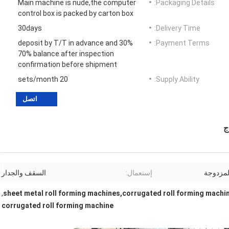
Main machine is nude,the computer
Packaging Details:
control box is packed by carton box
30days
Delivery Time:
30% deposit by T/T in advance and
Payment Terms:
70% balance after inspection
confirmation before shipment
20 sets/month
Supply Ability:
اتصل
ج
المزدوجة
إستعمال:
السقف والجدار
,
sheet metal roll forming machines,corrugated roll forming machi
corrugated roll forming machine