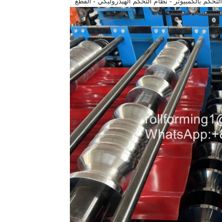
تحكم بالكمبيوتر - نظام التحكم الهيدروليكي - القطع