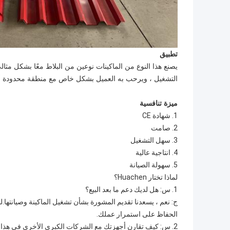
تطبيق
يصنع هذا النوع من الماكينات نوعين من البلاط معًا بشكل مث
التشغيل ، ويرحب به العميل بشكل خاص مع منطقة محدودة أ
ميزة تنافسية
1. شهادة CE
2. صامت
3. سهل التشغيل
4. انتاجية عالية
5. سهولة الصيانة
لماذا تختار Huachen؟
1. س: هل لديك دعم ما بعد البيع؟
ج: نعم ، يسعدنا تقديم المشورة بشأن تشغيل الماكينة وصيانتها.
الحفاظ على استمرار عملك.
2. س: كيف تقارن أجهزتك مع الشركات الكبرى الأخرى في هذا السوق؟