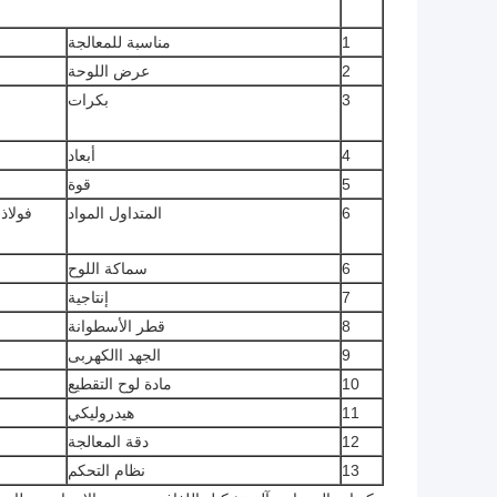
1
مناسبة للمعالجة
2
عرض اللوحة
3
بكرات
4
أبعاد
5
قوة
6
المتداول المواد
6
سماكة اللوح
7
إنتاجية
8
قطر الأسطوانة
9
الجهد االكهربى
10
مادة لوح التقطيع
11
هيدروليكي
12
دقة المعالجة
13
نظام التحكم