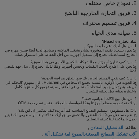
2. نموذج خاص مختلف
3. فريق التجارة الخارجية الناضج
4. فريق تصميم محترف
5. صيانة مدى الحياة
لماذا تختار Huachen؟
1. س: هل لديك دعم ما بعد البيع؟
ج: نعم ، يسعدنا تقديم المشورة بشأن تشغيل الماكينة وصيانتها.لدينا أيضًا فنيين مهرة في
الخارج لمساعدتك. نحتاج إلى تشغيل أجهزتك من أجل الحفاظ على استمرار عملك.
2. س: كيف تقارن أجهزتك مع الشركات الكبرى الأخرى في هذا السوق؟
ج: نحن على اطلاع بأحدث التقنيات ونحسن أجهزتنا وفقًا لذلك. نحتاج إلى بذل جهد للمضي
قدمًا.
3. س: كيف يفعل المصنع الخاص بك فيما يتعلق بمراقبة الجودة؟
ج: الجودة هي الأولوية. بالنسبة لجميع الأشخاص في Huachen ، فإن مفهوم "التحكم في
كل عملية وإتقان جميع المنتجات" منحني في الاعتبار.سيتم تجميع كل منتج بالكامل
واختباره بعناية قبل تعبئته للشحن.
4. س: هل تبيع الآلات القياسية فقط؟
ج: لا ، تم تصميم معظم أجهزتنا وفقًا لمواصفات العملاء ، فنحن نقدم خدمة OEM.
5.Q: هل ستقومون بتسليم البضائع المناسبة كما أمرت؟كيف يمكنني ان اثق بك؟
ج: نعم ، سنفعل.مرحبًا بك للحضور والتحقق من جهازك بعد الانتهاء ، أو سنعرض لك فيديو
يعمل بالماكينة للتأكيد.ثم التسليم.
آلة تشكيل المعادن
بطاقة:
,
آلات تشكيل الصفائح المعدنية,المموج لفة تشكيل آلة
,