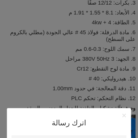
3. بكرات: 12/12 صفًا
4. الأبعاد: 8.1 * 1.55 * 1.91 م
5. الطاقة: 4 + 4kw
6. مادة الدرفلة: فولاذ 45 # عالي الجودة (مطلي بالكروم
على السطح)
7. سمك اللوح: 0.3-0.6 مم
8. الجهد: 380V 50Hz 3 مراحل
9. مادة لوح التقطيع: Cr12
10. هيدروليكي: 40 #
11. دقة المعالجة: في حدود 1.00mm
12. نظام التحكم: تحكم PLC
وصف:
آلة تشكيل بالدلفنة للجدار المعدني والسقف
اترك رسالة