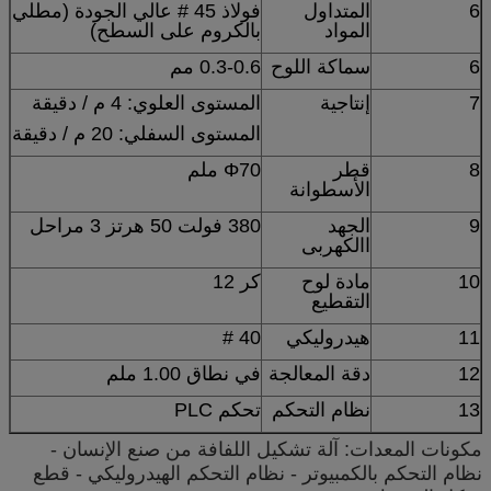
6
المتداول
فولاذ 45 # عالي الجودة (مطلي
المواد
بالكروم على السطح)
6
سماكة اللوح
0.3-0.6 مم
7
إنتاجية
المستوى العلوي: 4 م / دقيقة
المستوى السفلي: 20 م / دقيقة
8
قطر
Φ70 ملم
الأسطوانة
9
الجهد
380 فولت 50 هرتز 3 مراحل
االكهربى
10
مادة لوح
كر 12
التقطيع
11
هيدروليكي
40 #
12
دقة المعالجة
في نطاق 1.00 ملم
13
نظام التحكم
تحكم PLC
مكونات المعدات: آلة تشكيل اللفافة من صنع الإنسان -
نظام التحكم بالكمبيوتر - نظام التحكم الهيدروليكي - قطع