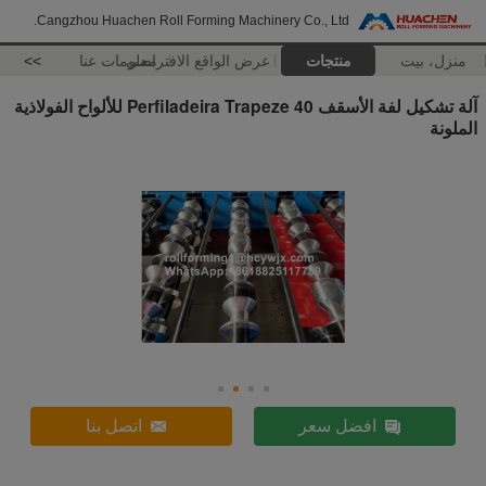
Cangzhou Huachen Roll Forming Machinery Co., Ltd.
منزل، بيت
منتجات
عرض الواقع الافتراضي
معلومات عنا
>>
آلة تشكيل لفة الأسقف Perfiladeira Trapeze 40 للألواح الفولاذية
الملونة
افضل سعر
اتصل بنا