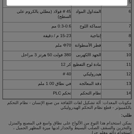
5
قوة
4 + 4 كيلو واط
6
المتداول المواد
45 # فولاذ (مطلي بالكروم على
السطح)
7
سماكة اللوح
0.3-0.6 مم
8
إنتاجية
15-23 م / دقيقة
9
قطر الأسطوانة
Φ70 ملم
10
الجهد االكهربى
380 فولت 50 هرتز 3 مراحل
11
مادة لوح التقطيع
كر 12
12
هيدروليكي
40 #
13
دقة المعالجة
في نطاق 1.00 ملم
14
نظام التحكم
تحكم PLC
مكونات المعدات: آلة تشكيل لفات اللفافة من صنع الإنسان - نظام التحكم
بالكمبيوتر - قطع نظام التحكم الهيدروليكي
طلب:
يمكن استخدام هذا النوع من الألواح على نطاق واسع في المصنع والمنزل
والتخزين والسقف الصلب البسيط والجدار.لديها ميزة المظهر الجميل ،
استخدام دائم وهلم جرا.