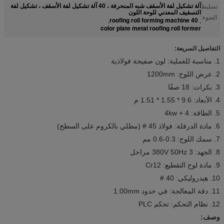
آلة تشكيل لفة الأسقف شبه المنحرفة ، 40 آلة تشكيل لفة الأسقف ، تشكيل لفة
تسليط
التسقيف المعدني للوحة اللون
الضوء:
40 roofing roll forming machine
,
,
color plate metal roofing roll former
التفاصيل السريعة:
1. مناسبة للعملية: لون صفيحة فولاذية
2. عرض اللوح: 1200mm
3. بكرات: 18 صفًا
4. الأبعاد: 9.6 * 1.55 * 1.51 م
5. الطاقة: 4 + 4kw
6. مادة الدرفلة: فولاذ 45 # (مطلي بالكروم على السطح)
7. سمك اللوح: 0.3-0.6 مم
8. الجهد: 380V 50Hz 3 مراحل
9. مادة لوح التقطيع: Cr12
10. هيدروليكي: 40 #
11. دقة المعالجة: في حدود 1.00mm
12. نظام التحكم: تحكم PLC
وصف: