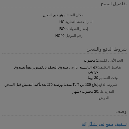
تفاصيل المنتج
مكان المنشأ:
بوتو خبي الصين
اسم العلامة التجارية:
HC
إصدار الشهادات:
ISO
رقم الموديل:
HC40
شروط الدفع والشحن
الحد الأدنى لكمية:
1 مجموعة
تفاصيل التغليف:
الآلة الرئيسية عارية ، صندوق التحكم بالكمبيوتر معبأ بصندوق
كرتوني.
وقت التسليم:
30 يوما
شروط الدفع:
إيداع 30٪ من T / T مقدما ورصيد 70٪ بعد تأكيد التفتيش قبل الشحن.
القدرة على
20 مجموعة / شهر
العرض:
وصف
تسقيف صفح لف يشكّل آلة