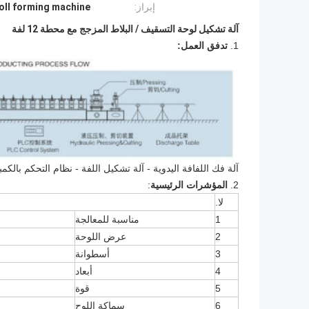
إبراز:
roll forming machine
آلة تشكيل لوحة التسقيف / البلاط المزجج مع محطة 12 لفة
1.
تدفق العمل:
آلة فك اللفافة اليدوية - آلة تشكيل اللفة - نظام التحكم بالك
2.
المؤشرات الرئيسية
:
لا.
1
مناسبة للمعالجة
2
عرض اللوحة
3
أسطوانة
4
أبعاد
5
قوة
6
سماكة اللوح