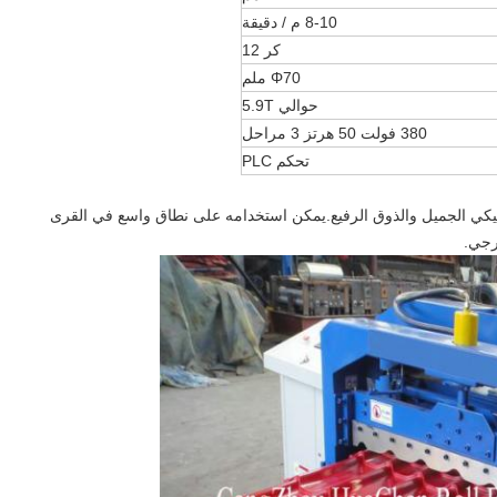
8-10 م / دقيقة
كر 12
Φ70 ملم
حوالي 5.9T
380 فولت 50 هرتز 3 مراحل
تحكم PLC
اسيكي الجميل والذوق الرفيع.يمكن استخدامه على نطاق واسع في القرى
ارجي.