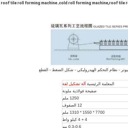
roof tile roll forming machine
,
cold roll forming machine,roof tile 
مبيوتر - نظام التحكم الهيدروليكي - شكل الضغط - القطع
المعلمة الرئيسية
آلة تشكيل لفة
صفيحة فولاذية ملونة
1250 ملم
12 الصفوف
7700 * 1550 * 1310 ملم
4 + 4 كيلو واط
0.3-0.6 مم