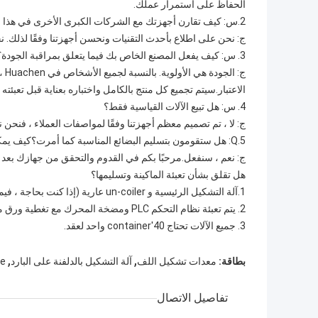
الحفاظ على استمرار عملك.
2.س: كيف تقارن أجهزتك مع الشركات الكبرى الأخرى في هذا السوق؟
ج: نحن على اطلاع بأحدث التقنيات ونحسن أجهزتنا وفقًا لذلك. ن
3. س: كيف يفعل المصنع الخاص بك فيما يتعلق بمراقبة الجودة؟
ج: 
الاعتبار.سيتم تجميع كل منتج بالكامل واختباره بعناية قبل تعبئته
4. س: هل تبيع الآلات القياسية فقط؟
ج: لا ، تم تصميم معظم أجهزتنا وفقًا لمواصفات العملاء ، فنحن نقد
5.Q: هل ستقومون بتسليم البضائع المناسبة كما أمرت؟كيف يمكنني ان اثق بك؟
ج: نعم ، سنفعل.مرحبًا بكم في القدوم والتحقق من جهازك بعد الا
هل تقلق بشأن تعبئة الماكينة وتسليمها؟
1.آلة التشكيل الرئيسية و un-coiler عارية (إذا كنت بحاجة ، فيمكننا أيضًا تغليفها بالبلاستيك المقاوم للماء)
2. يتم تعبئة نظام التحكم PLC ومضخة المحرك مع تغطية ورق مقاوم للماء
3. جميع الآلات تحتاج 40'container واحد لعقد.
,
,
بطاقة:
معدات تشكيل اللف
آلة التشكيل بالدلفنة على البارد
ne
تفاصيل الاتصال