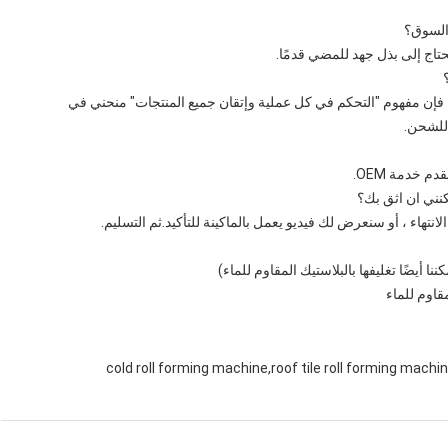
حتاج إلى بذل جهد للمضي قدمًا.
الجودة هي الأولوية. بالنسبة لجميع الأشخاص في Huachen ، فإن مفهوم "التحكم في كل عملية وإتقان جميع المنتجات" منحني في
 للشحن.
م خدمة OEM.
نتهاء ، أو سنعرض لك فيديو يعمل بالماكينة للتأكيد.ثم التسليم.
cold roll forming machine,roof tile roll forming machi