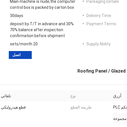
Main machine is nude,the computer
Packaging Details:
control box is packed by carton box
30days
Delivery Time:
30% deposit by T/T in advance and
Payment Terms:
70% balance after inspection
confirmation before shipment
20 sets/month
Supply Ability:
اتصل
Roofing Panel / Glazed 
أزرق
نوع:
تلقائي
م PLC
طريقة القطع:
قطع هيدروليكي