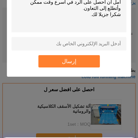
يزجّج قرميد لف يشكّل آلة
نوع:
تلقائي
نظام التحكم:
تحكم PLC
طريقة القطع:
قطع هيدروليكية
عرض المواد الخام:
1000 مم
إنشاء عام:
1996
عمال:
100
roof tile roll forming machine
cold roll forming machine
تسليط الضوء:
,
إرسال
معدات تشكيل اللف
آلة التشكيل بالدلفنة على البارد
بطاقة:
,
,
cold roll forming machine
احصل على افضل سعر ل
آلة تشكيل الأسقف الكلاسيكية
والرومانية
1set
MOQ：
استمر