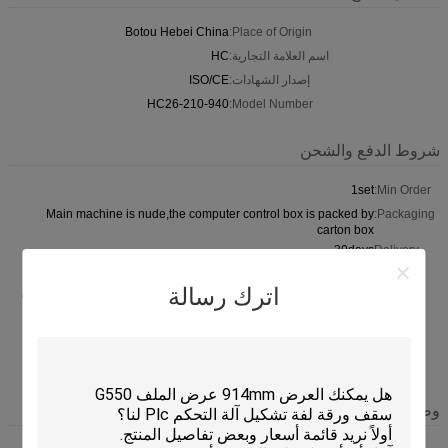
Botou Hebei China
Place of Origin:
اسم العلامة التجارية:
HC
إصدار الشهادات:
ISO/CE
HC26-210-940
Model Number:
شروط الدفع والشحن
1set
Min Order:
Main machine is nude,the computer control box is packed by
Packaging:
carton box
30days
Delivery
Time:
اترك رسالة
30% deposit by T/T in advance and 70% balance after inspection
Payment
confirmation before shipment
Terms:
20 sets/month
Supply
Ability:
وصف