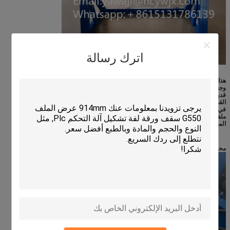
اترك رسالة
هذا الجزء يستخدم لدعم الملف.
وجعل الملفات بطريقة دوارة.
قدرة تحمل: 5 طن
القطر الداخلي: 470-530mm
في عملية إنتاج البلاط الزجاجي، عادة ما يتم توفير الألواح المعدنية في شكل
ملفات.الوظيفة الأساسية للفاحشة هي لفتح بسلاسة وبشكل ثابت هذه الصفائح
المعدنية الملفوفة بإحكام.
محطة مضخة هيدروليكية