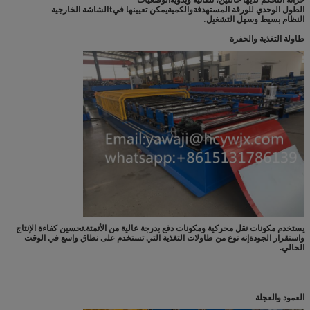
خزانة التحكم لديها حالتين، تلقائية ويدوية
الوضعيات
الطول الوحدي للورقة المستهدفة
والكمية
يمكن تعيينها في
t
الشاشة الخارجية
النظام بسيط وسهل التشغيل.
طاولة التغذية والحفرة
يستخدم مكونات نقل محركية ومكونات دفع بدرجة عالية من الأتمتة.تحسين كفاءة الإنتاج
واستقرار الجودةإنه نوع من طاولات التغذية التي تستخدم على نطاق واسع في الوقت
الحالي.
العمود والعجلة