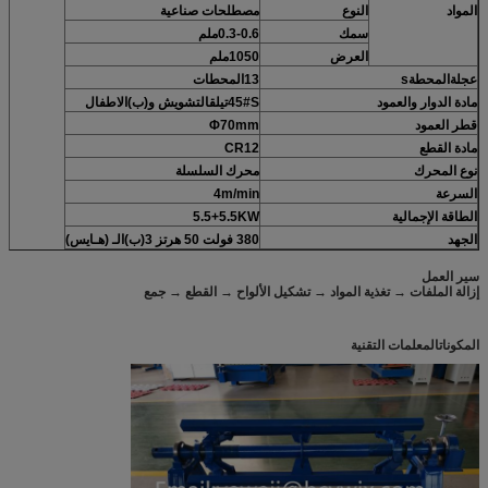
المواد
النوع
مصطلحات صناعية
سمك
0.3-0.6ملم
العرض
1050
ملم
عجلة
المحطة
s
13المحطات
مادة الدوار والعمود
S
45#
تيل
ق
التشويش و
(ب)
الاطفال
قطر العمود
Φ70mm
مادة القطع
CR12
نوع المحرك
محرك السلسلة
السرعة
4m/min
الطاقة الإجمالية
KW
5.5
5.5+
الجهد
380 فولت 50 هرتز
3
(ب)
الـ (هـايس)
سير العمل
إزالة الملفات → تغذية المواد → تشكيل الألواح → القطع → جمع
المكونات
المعلمات التقنية