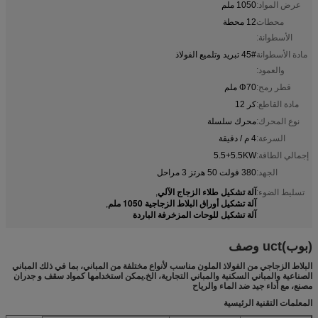
عرض المواد:
1050 ملم
محطات
12 محطة
الأسطوانة:
مادة الأسطوانة
45# تبريد وتلميع الفولاذ
والعمود:
قطر رمح:
Φ70 ملم
مادة القاطع:
كر 12
نوع المحرك:
محرك سلسلة
السرعة:
4 م / دقيقة
إجمالي الطاقة:
5.5+5.5KW
الجهد:
380 فولت 50 هرتز 3 مراحل
آلة تشكيل طلاء الزجاج الآلي
تسليط الضوء:
,
آلة تشكيل أوراق البلاط الزجاجية 1050 ملم
,
آلة تشكيل للوحات المزخرفة الباردة
(بوب)
uct وصف
البلاط الزجاجي من الفولاذ الملون مناسب لأنواع مختلفة من المباني، بما في ذلك المباني
الصناعية والمباني السكنية والمباني التجارية، الخ.يمكن استخدامها كمواد سقف و جدران
مصنع، مع أداء جيد ضد الماء والرياح
المعلمات التقنية الرئيسية