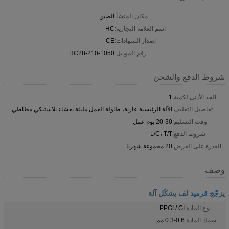
مكان المنشأ:
الصين
اسم العلامة التجارية:
HC
إصدار الشهادات:
CE
رقم الموديل:
HC28-210-1050
شروط الدفع والشحن
الحد الأدنى لكمية:
1
تفاصيل التغليف:
الآلة الرئيسية عارية، طاولة العمل مليئة بغشاء بلاستيكي مطاطي
وقت التسليم:
20-30 يوم عمل
شروط الدفع:
L/C، T/T
القدرة على العرض:
20 مجموعة شهريا
وصف
يزجّج قرميد لف يشكّل آلة
نوع المادة:
PPGI / GI
سمك المادة:
0.3-0.6 مم