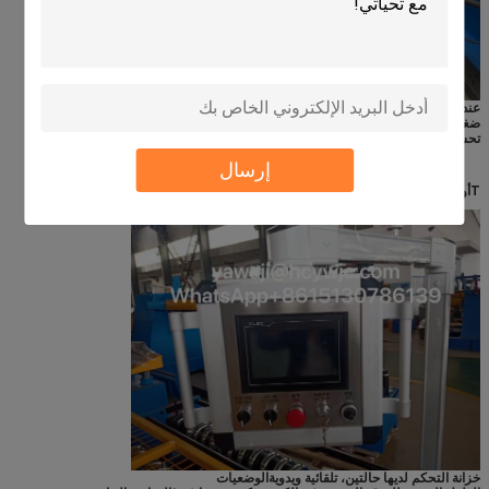
عندما تواجه المعدات مقاومة غير طبيعية أو ضغط مفرط، فإنها يمكن أن تعدل تلقائيًا
ضغط النظام الهيدروليكي لتجنب تلف المعدات بسبب الإفراط في الحمل.وبالتالي
تحسين موثوقية واستقرار آلة تشكيل سطح الطابق.
إرسال
T
أوش
S
كرين
ج
التحكم
ج
أوبينيت
خزانة التحكم لديها حالتين، تلقائية ويدوية
الوضعيات