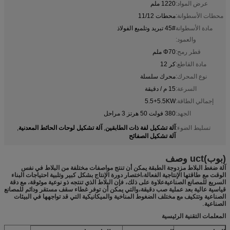
عرض المواد:
1220 ملم
محطات الأسطوانة:
محطات 11/12
مادة الأسطوانة
45# تبريد وتلميع الفولاذ
والعمود:
قطر رمح:
Φ70 ملم
مادة القاطع:
كر 12
نوع المحرك:
محرك سلسلة
السرعة:
15 م / دقيقة
إجمالي الطاقة:
5.5+5.5KW
الجهد:
380 فولت 50 هرتز 3 مراحل
آلة تشكيل لفة ذات الطابقين
آلة تشكيل لوحات الحائط المعدنية
تسليط الضوء:
,
,
آلة تشكيل الصفائح
(بوب)
uct وصف
آلة ضغط البلاط مزدوجة الطبقة يمكن أن تنتج مواصفات مختلفة من البلاط في نفس
الوقت مع طاقتها الإنتاجية الفعالة،اختصار دورة الإنتاج بشكل كبير وتلبية احتياجات البناء
السريع للمصانع الصناعيةعلاوة على ذلك، فإن البلاط الذي تنتجه ذو نوعية موثوقة، مع دقة
قياسية عالية بعد عملية صب دقيقة،والتي يمكن أن توفر غطاء سقف مستقر ودائم للمصانع
الصناعية وتتكيف مع مختلف الضغوط المناخية والميكانيكية التي قد تواجهها في البيئات
الصناعية.
المعلمات التقنية الرئيسية