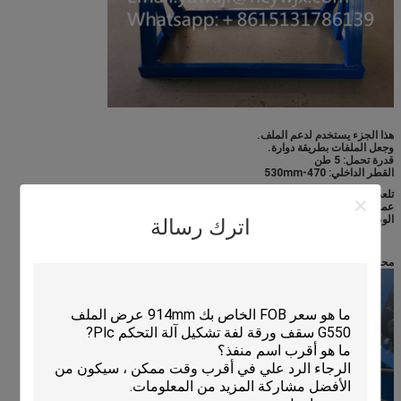
هذا الجزء يستخدم لدعم الملف.
وجعل الملفات بطريقة دوارة.
قدرة تحمل: 5 طن
القطر الداخلي: 470-530mm
تلعب أجهزة إطلاق الملفات دوراً لا غنى عنه في عملية إنتاج مطابعات البلاط. في
عملية إنتاج مطابعات البلاط ، عادة ما يتم توفير الألواح المعدنية في شكل ملفات ،و
الوظيفة الرئيسية للفاحشة هي لفتح هذه الأوراق المعدنية الملفوفة بإحكام.
اترك رسالة
محطة مضخة هيدروليكية