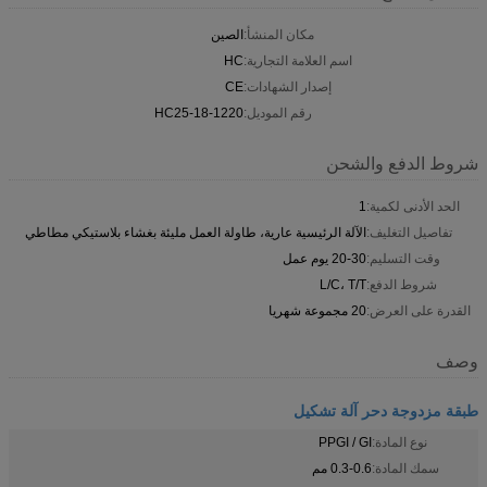
مكان المنشأ:
الصين
اسم العلامة التجارية:
HC
إصدار الشهادات:
CE
رقم الموديل:
HC25-18-1220
شروط الدفع والشحن
الحد الأدنى لكمية:
1
تفاصيل التغليف:
الآلة الرئيسية عارية، طاولة العمل مليئة بغشاء بلاستيكي مطاطي
وقت التسليم:
20-30 يوم عمل
شروط الدفع:
L/C، T/T
القدرة على العرض:
20 مجموعة شهريا
وصف
طبقة مزدوجة دحر آلة تشكيل
نوع المادة:
PPGI / GI
سمك المادة:
0.3-0.6 مم