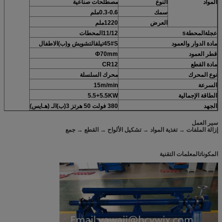
المواد
النوع
مصطلحات صناعية
سمك
0.3-0.6ملم
العرض
1220
ملم
عجلة
المحطة
s
11/12المحطات
مادة الدوار والعمود
S
45#
تيل
ق
التشويش و
(ب)
الاطفال
قطر العمود
Φ70mm
مادة القطع
CR12
نوع المحرك
محرك السلسلة
السرعة
15m/min
الطاقة الإجمالية
KW
5.5
5.5+
الجهد
380 فولت 50 هرتز
3
(ب)
الـ (هـايس)
سير العمل
إزالة الملفات → تغذية المواد → تشكيل الألواح → القطع → جمع
المكونات
المعلمات التقنية