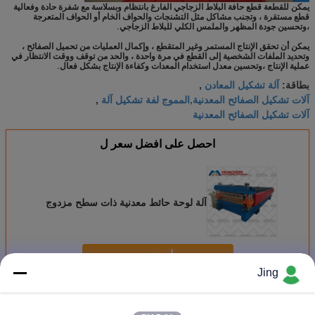
يمكن للقطعة قطع حافة البلاط الزجاجي الفارغ بانتظام وبسلاسة مع شفرة حادة وفعالية
قطع مستقرة ، وتجنب مشاكل مثل التشنجات والحواف الخام أو الحواف المتعرجة
،وتحسين جودة المظهر والملمس الكلي للبلاط الزجاجي.
يمكن أن تحقق الإنتاج المستمر وغير المتقطع ، وإكمال العمليات من تحميل الصفائح ،
وتحديد الملفات الشخصية إلى القطع في مرة واحدة ، والحد من توقف ووقت الانتظار في
عملية الإنتاج ،وتحسين معدل استخدام المعدات وكفاءة الإنتاج بشكل فعال.
آلة تشكيل المعادن
بطاقة:
,
آلات تشكيل الصفائح المعدنية,المموج لفة تشكيل آلة
,
آلات تشكيل الصفائح المعدنية
احصل على افضل سعر ل
آلة لوحة حائط معدنية ذات سطح مزدوج
استمر
Jing
طبقة مزدوجة دحر آلة تشكيل
أكثر