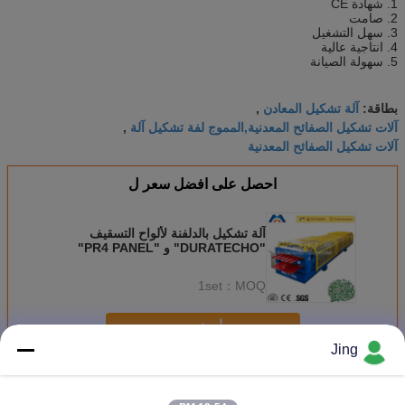
1. شهادة CE
2. صامت
3. سهل التشغيل
4. انتاجية عالية
5. سهولة الصيانة
آلة تشكيل المعادن
بطاقة:
,
آلات تشكيل الصفائح المعدنية,المموج لفة تشكيل آلة
,
آلات تشكيل الصفائح المعدنية
احصل على افضل سعر ل
آلة تشكيل بالدلفنة لألواح التسقيف
"DURATECHO" و "PR4 PANEL"
1set
MOQ：
استمر
Jing
طبقة مزدوجة دحر آلة تشكيل
أكثر