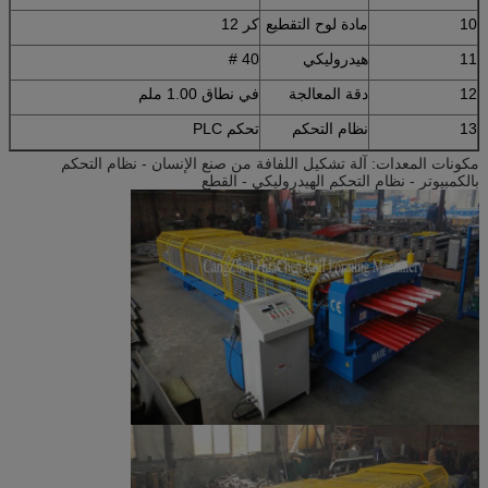
10
مادة لوح التقطيع
كر 12
11
هيدروليكي
40 #
12
دقة المعالجة
في نطاق 1.00 ملم
13
نظام التحكم
تحكم PLC
مكونات المعدات: آلة تشكيل اللفافة من صنع الإنسان - نظام التحكم
بالكمبيوتر - نظام التحكم الهيدروليكي - القطع