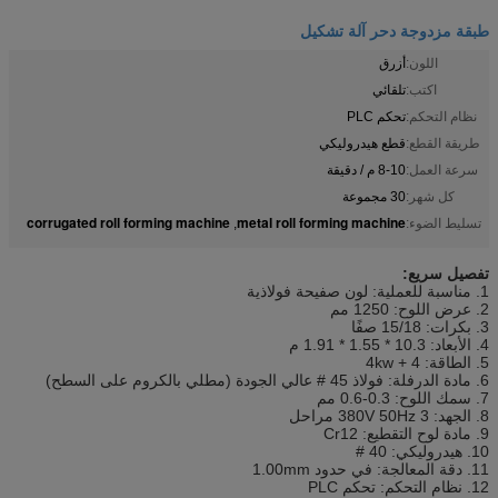
طبقة مزدوجة دحر آلة تشكيل
اللون:
أزرق
اكتب:
تلقائي
نظام التحكم:
تحكم PLC
طريقة القطع:
قطع هيدروليكي
سرعة العمل:
8-10 م / دقيقة
كل شهر:
30 مجموعة
corrugated roll forming machine
metal roll forming machine
تسليط الضوء:
,
تفصيل سريع:
1. مناسبة للعملية: لون صفيحة فولاذية
2. عرض اللوح: 1250 مم
3. بكرات: 15/18 صفًا
4. الأبعاد: 10.3 * 1.55 * 1.91 م
5. الطاقة: 4 + 4kw
6. مادة الدرفلة: فولاذ 45 # عالي الجودة (مطلي بالكروم على السطح)
7. سمك اللوح: 0.3-0.6 مم
8. الجهد: 380V 50Hz 3 مراحل
9. مادة لوح التقطيع: Cr12
10. هيدروليكي: 40 #
11. دقة المعالجة: في حدود 1.00mm
12. نظام التحكم: تحكم PLC