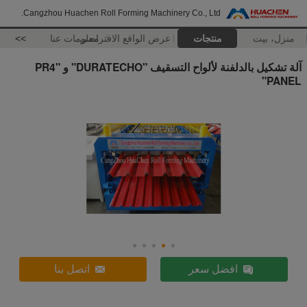
Cangzhou Huachen Roll Forming Machinery Co., Ltd.
منزل، بيت
منتجات
عرض الواقع الافتراضي
معلومات عنا
>>
آلة تشكيل بالدلفنة لألواح التسقيف "DURATECHO" و "PR4
PANEL"
افضل سعر
اتصل بنا