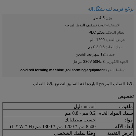
يزجّج قرميد لف يشكّل آلة
وزن:
4-5 طن
الاستخدام:
لوحة تسقيف البلاط المزجج
نظام التحكم:
تحكم PLC
عرض التغذية:
1200 ملم
سمك المادة:
0.3-0.6 مم
ضمان:
12 شهر بعد الشحن
الجهد االكهربى:
380V 50Hz 3 مراحل
cold roll forming machine
roll forming equipment
تسليط الضوء:
,
بلاط الصلب المزجج الباردة لفة السابق لتصنيع بلاط الصلب
تخصيص
ملفوف
uncoil دليل
سمك المواد الخام
0.2 مم - 0.8 مم
مواد
حسب متطلباتك
أبعاد الآلة
8500 مم * 1200 مم * 1300 مم (L * W * H)
عرض التغذية
وفقًا لملفك الشخصي