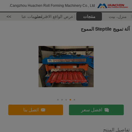
Cangzhou Huachen Roll Forming Machinery Co., Ltd.
منزل، بيت
منتجات
عرض الواقع الافتراضي
معلومات عنا
>>
آلة تمويج Steptile المموج
افضل سعر
اتصل بنا
تفاصيل المنتج