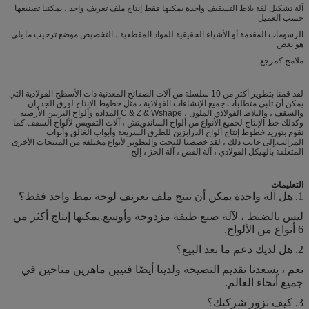
آلة تشكيل لفة بلاط التسقيف واحدة يمكنها فقط إنتاج ملف تعريف واحد ، يمكننا تصنيعها
حسب العميل
الرسومات المقدمة أو الأشياء الحقيقية للمواد المقطعية ، التخصيص موضع ترحيب.ما يلي
هو بعض
ملامح كمرجع.
لقد قمنا بتطوير أكثر من 10 سلسلة من آلات الصفائح المعدنية ذات الأسطح الفولاذية التي
يمكن أن تلبي متطلبات جميع الإنشاءات الفولاذية ، مثل خطوط الإنتاج لورق الجدران
والسقف ، والبلاط الفولاذي الملون ، C & Z & Wshape المدادة وألواح التزيين الأرضية
وكذلك خط الإنتاج لجميع الأنواع من ألواح الساندويتش ، آلات التقويس لألواح السقف.كما
نقوم بتوريد خطوط إنتاج ألواح الدرابزين للطرق السريعة وأبواب الغالق وأبواب
المرائب.إلى جانب ذلك ، لقد خصصنا للبحث والتطوير لأنواع مختلفة من المنتجات الأخرى
المتعلقة بالهيكل الفولاذي ، آلة القص ، آلة الحز ، إلخ.
التعليمات
1. هل آلة واحدة يمكن أن تنتج ملف تعريف لوحة نمط واحد فقط؟
ليس بالضبط ، لآلة صنع طبقة مزدوجة وأوسع.يمكنها إنتاج أكثر من
6 أنواع من الألواح.
2. هل لديك دعم ما بعد البيع؟
نعم ، يسعدنا تقديم النصيحة ولدينا أيضًا فنيين ماهرين متاحين في
جميع أنحاء العالم.
3. كيف تزور شركتك؟