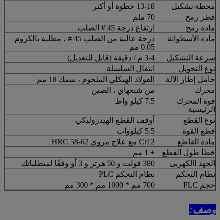
محطة تشكيل
13-18 خطوة أو أكثر
قطر رمح
70 ملم
مادة رمح
ارتفاع درجة 45 # الصلب
مادة الأسطوانة
درجة عالية من الصلب 45 # ، مطلية بالكروم
0.05 مم
سرعة التشكيل
3-4 م / دقيقة (قابل للتعديل)
نوع التحويل
انتقال السلسلة
حامل إطار الآلة
الفولاذ الهيكلي الملحوم ، سمك 18 مم
محرك
من شنغهاي ، الصين
قوة المحرك
7.5 كيلو واط
الرئيسية
نوع القطع
أوقف القطع الهيدروليكي
قطع القوة
5.5 كيلووات
مادة القاطع
Cr12 مع علاج مروي HRC 58-62
خطأ طول القطع
± 1 مم
الجهد االكهربى
380 فولت و 50 هرتز و 3 أو وفقًا لمتطلباتك
نظام التحكم
نظام التحكم PLC
حجم PLC
700 مم * 1000 مم * 300 مم
وصف: