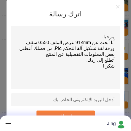
الاستفسار الآن
اترك رسالة
لوحة الجدار التلقائي ورقة السقف المعدني بلاط لفة
تشكيل آلة 20M / دقيقة 380V 50HZ
الاستفسار الآن
طبقة مزدوجة ورقة معدنية ملونة لفة تشكيل آلات ورقة
ورقة 1250mm
الاستفسار الآن
Noiseless Double Sheet Metal Forming Equipment
9100 * 1550 * 1910mm
الاستفسار الآن
7.5 Kw معدات درفلة الصفائح المعدنية المموجة بسرعة
تشكيل 4-8 م / دقيقة
الاستفسار الآن
إرسال
آلة تشكيل المدادة المعدنية على شكل U للوحة فولاذية
ملونة
Jing
الاستفسار الآن