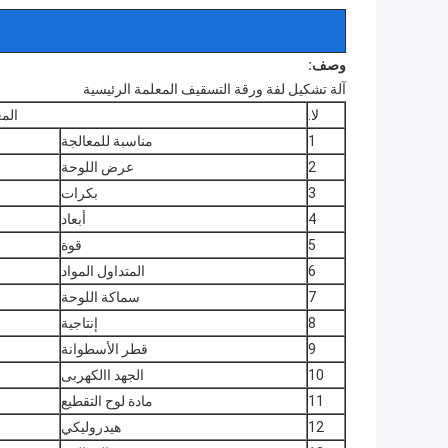
وصف:
آلة تشكيل لفة ورقة التسقيف المعلمة الرئيسية
لا.
الم
1
مناسبة للمعالجة
2
عرض اللوحة
3
بكرات
4
أبعاد
5
قوة
6
المتداول المواد
45 
7
سماكة اللوحة
8
إنتاجية
9
قطر الأسطوانة
10
الجهد االكهربى
11
مادة لوح التقطيع
12
هيدروليكي