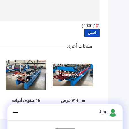
/ 3000)
0
(
منتجات أخرى
914mm عرض
16 صفوف أدوات
الملف G550 سقف
سقف لوحة تشكيل
Jing
ورقة لفة تشكيل آلة
آلة سلسلة القيادة
التحكم Plc