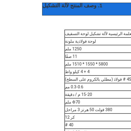
1. وصف المنتج لآلة التشكيل
علمة الرئيسية لآلة تشكيل لوحة التسقيف
لوحة فولاذية ملونة
1250 ملم
11 صفًا
5800 * 1550 * 1510 ملم
4 + 4 كيلو واط
# فولاذ (مطلي بالكروم على السطح)
0.3-0.6 مم
15-20 م / دقيقة
Φ70 ملم
380 فولت 50 هرتز 3 مراحل
كر 12
40 #