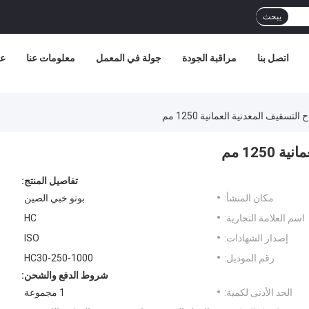
يبحث
اتصل بنا
مراقبة الجودة
جولة في المعمل
معلومات عنا
عر
لتسقيف المعدنية العمانية 1250 مم
125 مم
تفاصيل المنتج:
مكان المنشأ:
بوتو خبي الصين
اسم العلامة التجارية:
HC
إصدار الشهادات:
ISO
رقم الموديل:
HC30-250-1000
شروط الدفع والشحن:
الحد الأدنى لكمية:
1 مجموعة