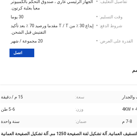
تفاصيل التغليف:
الجهاز الرئيسي عاري ، صندوق التحكم بالكمبيوتر
معبأ بعلبة كرتون.
وقت التسليم:
30 يوما
شروط الدفع:
إيداع 30 ٪ من T / T مقدما ورصيد 70 ٪ بعد تأكيد
التفتيش قبل الشحن.
القدرة على العرض:
20 مجموعة / شهر
اتصل
والجدار
سعة:
15 م / دقيقة
4 + 4
وزن:
5-6 طن
7-8 م
ضمان:
سنة واحدة
التسقيف العمانية
,
آلة تشكيل لفة الصفيحة 1250 مم
,
آلة تشكيل الصفيحة العمانية