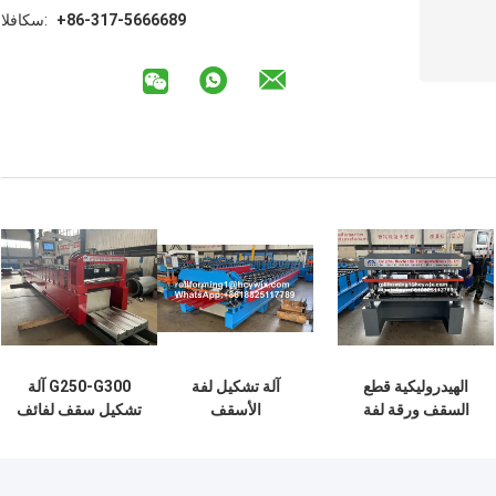
+86-317-5666689
الفاكس:
الهيدروليكية قطع
آلة تشكيل لفة
G250-G300 آلة
السقف ورقة لفة
الأسقف
تشكيل سقف لفائف
تشكيل آلة للصلب
Perfiladeira
الزنك ، آلة تشكيل
الملون
Trapeze 40 للألواح
لوحة لفة ثلاث مراحل
الفولاذية الملونة