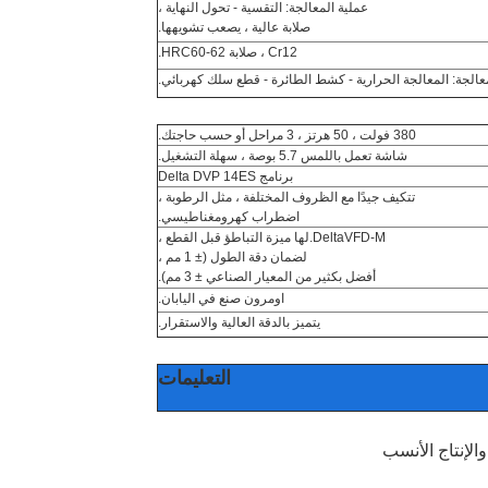
عملية المعالجة: التقسية - تحول النهاية ،
صلابة عالية ، يصعب تشويهها.
Cr12 ، صلابة HRC60-62.
عالجة: المعالجة الحرارية - كشط الطائرة - قطع سلك كهربائي.
380 فولت ، 50 هرتز ، 3 مراحل أو حسب حاجتك.
شاشة تعمل باللمس 5.7 بوصة ، سهلة التشغيل.
برنامج Delta DVP 14ES
تتكيف جيدًا مع الظروف المختلفة ، مثل الرطوبة ،
اضطراب كهرومغناطيسي.
DeltaVFD-M.لها ميزة التباطؤ قبل القطع ،
لضمان دقة الطول (± 1 مم ،
أفضل بكثير من المعيار الصناعي ± 3 مم).
اومرون صنع في اليابان.
يتميز بالدقة العالية والاستقرار.
التعليمات
الإنتاج الأنسب