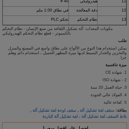
11
هيدروليكي
40 #
12
دقة المعالجة
في نطاق 1.00 ملم
13
نظام التحكم
تحكم PLC
مكونات المعدات: آلة تشكيل اللفافة من صنع الإنسان - نظام التحكم
بالكمبيوتر - قطع نظام التحكم الهيدروليكي
طلب
يمكن استخدام هذا النوع من الألواح على نطاق واسع في المصنع والمنزل
والتخزين والجدار البسيط.لديها ميزة المظهر الجميل ، استخدام دائم وهلم
جرا.
ميزة تنافسية
1. شهادة CE
2 - شهادة ISO
3. حياة العمل 20 سنة
4. الفولاذ عالي الجودة
5. كفاءة عالية
سقف لفة تشكيل آلة
سقف لوحة لفة تشكيل آلة
بطاقة:
,
,
بلاط السقف لفة تشكيل آلة ، لفة تشكيل آلة الباردة
احصل على افضل سعر ل