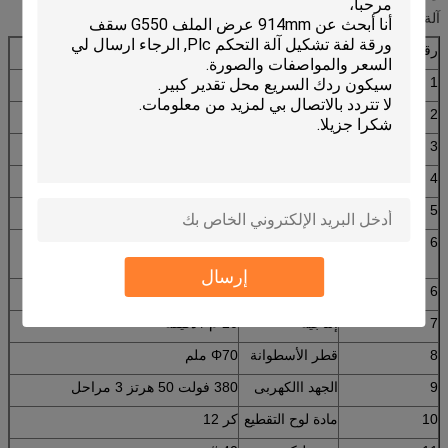
آلة تشكيل لفة ورقة التسقيف المعلمة الرئيسية
رقم.
المعلمة الرئيسية لـ
آلة تشكيل بالدلفنة لصفيحة التسقيف
1
مناسبة للمعالجة
صفيحة فولاذية ملونة
2
عرض اللوحة
914 ملم
3
بكرات
19 ows
4
أبعاد
9100 * 1450 * 1510 مم
5
سلطة
3 + 3 كيلو واط
6
المتداول المواد
45 # فولاذ (مطلي بالكروم على
السطح)
إرسال
6
سماكة اللوح
0.3-0.6 مم
7
إنتاجية
20 م / دقيقة
8
قطر الأسطوانة
Φ70 ملم
9
الجهد االكهربى
380 فولت 50 هرتز 3 مراحل
10
مادة لوح التقطيع
كر 12