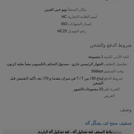
مكان المنشأ:
بوتو خبى الصين
اسم العلامة التجارية:
HC
إصدار الشهادات:
ISO
رقم الموديل:
HC25
شروط الدفع والشحن
الحد الأدنى لكمية:
1 مجموعة
تفاصيل التغليف:
الجهاز الرئيسي عاري ، صندوق التحكم بالكمبيوتر معبأ بعلبة كرتون.
وقت التسليم:
30days
شروط الدفع:
إيداع 30٪ من T / T في ميزان مقدما و 70٪ بعد تأكيد التفتيش قبل
الشحن
القدرة على
20 مجموعات/الشهر
العرض:
وصف
تسقيف صفح لف يشكّل آلة
بلاط السقف لفة تشكيل آلة ، لفة تشكيل آلة الباردة
تسليط
,