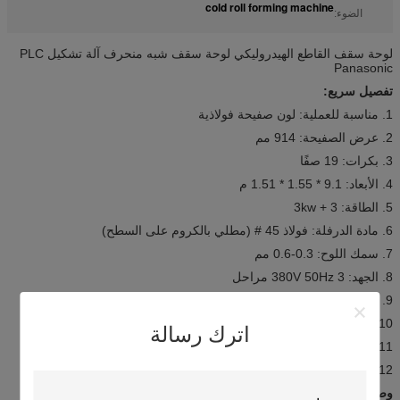
cold roll forming machine
الضوء:
لوحة سقف القاطع الهيدروليكي لوحة سقف شبه منحرف آلة تشكيل PLC
Panasonic
تفصيل سريع:
1. مناسبة للعملية: لون صفيحة فولاذية
2. عرض الصفيحة: 914 مم
3. بكرات: 19 صفًا
4. الأبعاد: 9.1 * 1.55 * 1.51 م
5. الطاقة: 3 + 3kw
6. مادة الدرفلة: فولاذ 45 # (مطلي بالكروم على السطح)
7. سمك اللوح: 0.3-0.6 مم
8. الجهد: 380V 50Hz 3 مراحل
9. مادة لوح التقطيع: Cr12
10. هيدروليكي: 40 #
اترك رسالة
11. دقة المعالجة: في حدود 1.00mm
12. نظام التحكم: تحكم PLC
وصف: