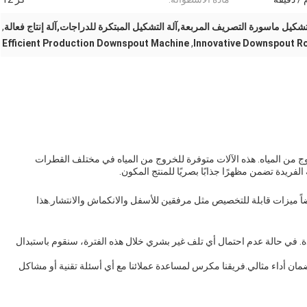
تشكيل ماسورة التصريف المربعة,آلة التشكيل المبتكرة للدراجات,آلة إنتاج فعالة
,
Efficient Production Downspout Machine
,
Innovative Downspout Ro
ن المياه. هذه الآلات متوفرة للخروج من المياه في مختلف القطرات
فريدة تضمن مظهرًا جذابًا بصريًا للمنتج المكون.
يضاً ميزات قابلة للتخصيص مثل مرفقين للأسفل والانكماش والانتشار.هذا
دة. في حالة عدم احتمال أي تلف غير بشري خلال هذه الفترة، سنقوم باستبدال
لضمان أداء مثالي.فريقنا مكرس لمساعدة عملائنا مع أي أسئلة تقنية أو مشاكل