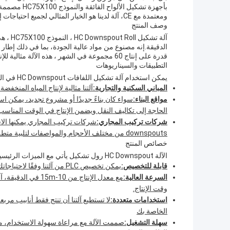
بأجهزة تشكيل
ومعتمدة مع CE، آلة لدينا هو الخيار المثالي لجميع احتياجات إنتاج downspout الخاص بك.
وصف المنتج
قدرة على إنتاج 60 مجموعة في الشهر ، هذه الآلة مثالية للإنتاج بكميات كبيرة.
التطبيقات والسيناريوهات
يمكن استخدام آلة تشكيل اللفافات HC Downspout في العديد من التطبيقات والسيناريوهات ، بما في ذلك:
المباني السكنية والتجارية:
آلتنا مثالية لإنتاج المياه المنخفض
مواقع البناء:
سواء كان بناءً جديدًا أو مشروع تجديد، يمكن است
الحاجة إلى تكاليف النقل ويضمن الإنتاج في الوقت المناسب
شركات تركيب المجاري:
شركات تركيب المجاري يمكنها الاست
downspouts من مختلف الأحجام والمواصفات لتلبية متطلبات المشاريع المختلفة.
خصائص المنتج
الآلة HC Downspout رول تشكيل يأتي مع الميزات الرئيسية التالية:
قابلة للتخصيص:
يمكن تخصيص PLC من آلتنا وفقًا لاحتياجاتك المحددة ، مما يجعلها متعددة الاستخدامات وملائمة لمختلف التطبيقات.
السرعة العالية:
وقت الإنتاج.
استخدامات متعددة:
لا تستطيع آلتنا أن تنتج فقط أنابيب مربعة
الخاصة بك
سهلة التشغيل:
صممت الآلة مع مراعاة سهولة الاستخدام، مم