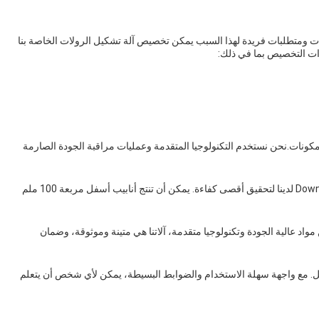
 ومتطلبات فريدة لهذا السبب يمكن تخصيص آلة تشكيل الرولات الخاصة بنا
ات التخصيص بما في ذلك:
مكونات.نحن نستخدم التكنولوجيا المتقدمة وعمليات مراقبة الجودة الصارمة
مع قدرة 10-15m / min ، تم تصميم آلة تشكيل لفة Downspout لدينا لتحقيق أقصى كفاءة. يمكن أن تنتج أنابيب أسفل مربعة 100 ملم
مواد عالية الجودة وتكنولوجيا متقدمة، آلاتنا هي متينة وموثوقة، وضمان
للفافات Downspout لسهولة التشغيل. مع واجهة سهلة الاستخدام والضوابط البسيطة، يمكن لأي شخص أن يتعلم