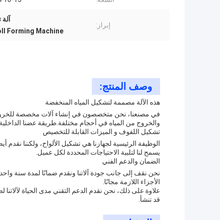
آلة 
إبراز:
ll Forming Machine
وصف المنتج:
هذه الآلة مصممة لتشكيل المياه المنخفضة
في مصنعنا، نحن متخصصون في إنشاء آلات مخصصة للخروج م
والخروج من المياه في أحجام مختلفة.طريقة عضنا الداخلية ال
تشكيل اللفوف و الميزات القابلة للتخصيص
الوظيفة الرئيسية لجهازنا هي تشكيل الألواح، ولكننا نقدم أ
يسمح لنا لتلبية الاحتياجات المحددة لكل عميل.
الضمان والدعم الفني
نحن نقف إلى جانب جودة آلاتنا ونقدم ضمانًا لمدة سنة واح
الأجزاء اللازمة مجانًا.
علاوة على ذلك، نحن نقدم الدعم التقني مدى الحياة لآلاتنا 
قد تنشأ.