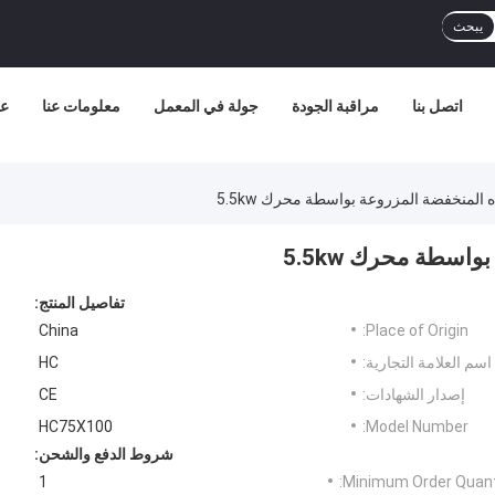
يبحث
اتصل بنا
مراقبة الجودة
جولة في المعمل
معلومات عنا
عر
اه المنخفضة المزروعة بواسطة محرك 5.5kw
واسطة محرك 5.5kw
تفاصيل المنتج:
China
Place of Origin:
اسم العلامة التجارية:
HC
إصدار الشهادات:
CE
HC75X100
Model Number:
شروط الدفع والشحن:
1
Minimum Order Quanti