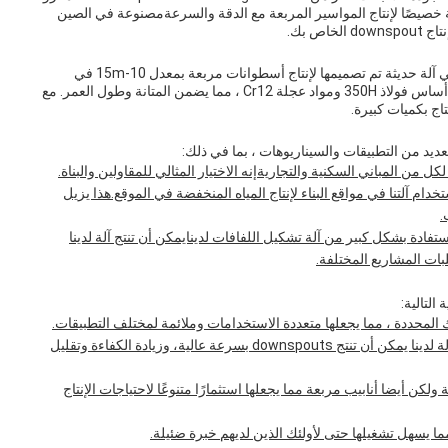
 الألواح الفائقة والنموذج HC75X100 مصممة خصيصًا لإنتاج المواسير المربعة مع الدقة والسرعةمصنوعة في الصين
آلة تشكيل HC Downspout Roll ، النموذج HC75X100 ، هي آلة حديثة تم تصميمها لإنتاج أسطوانات مربعة بمعدل 10-15m في
الدقيقة.إنه مصنوع من مواد عالية الجودة، بما في ذلك إطار أساس فولاذ 350H ومواد عجلة Cr12 ، مما يضمن المتانة وطول العمر. مع
ة لكل من المباني السكنية والتجاريةإنه الاختيار المثالي للمقاولين والبناة.
خدام آلتنا في مواقع البناء لإنتاج المياه المنخفضة في الموقع.هذا يزيل
.
فادة بشكل كبير من آلة تشكيل اللفافات لدينايمكن أن تنتج آلة لدينا
مع معدل الإنتاج من 10-15m في الدقيقة، آلة لدينا يمكن أن تنتج downspouts بسرعة عالية، وزيادة الكفاءة وتقليل
 ولكن أيضا أنابيب مربعة مما يجعلها استثمارًا متنوعًا لاحتياجات الإنتاج
ا يسهل تشغيلها حتى لأولئك الذين لديهم خبرة ضئيلة.