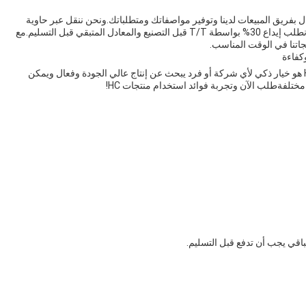
ت HC Downspout، ببساطة الاتصال بفريق المبيعات لدينا وتوفير مواصفاتك ومتطلباتك.ونحن ننقل عبر حاوية
40GPوقت التسليم هو 45 يوماً من تاريخ تأكيد الطلب. نحن نطلب إيداع 30% بواسطة T/T قبل التصنيع والمعادل المتبقي قبل التسليم.مع
الاستثمار في آلة HC Downspout Roll Forming Machine هو خيار ذكي لأي شركة أو فرد يبحث عن إنتاج عالي الجودة وفعال ويمكن
تلفةطلب الآن وتجربة فوائد استخدام منتجات HC!