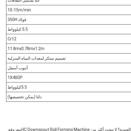
آلة تشكيل اللفافات
10-15m/min
فولاذ 350H
5.5 كيلوواط
Cr12
11.8mx0.78mx1.2m
تصميم مبتكر لمعدات المياه المنزلية
أنبوب أسفل
1X40GP
5.5كيلوواط
دلتا (يمكن تخصيصها)
هل تبحث عن حل موثوق وفعال لإنتاج أجهزة التشغيل عالية الجودة؟ لا تبحث أكثر من HC Downspout Roll Forming Machineمعروفة