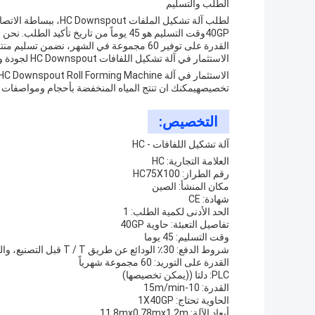
الطلب والتسليم
لطلب آلة تشكيل الملفا
القدرة على توفير 60 مجموعة في الشهر، نضمن تسليم منتجاتنا في الوقت المناسب.
الاستثمار في آلة تشكيل اللفافات HC Downspout لجودة وكفاءة
تخصيصهيمكنك ان تنتج المياه المنخفضة بأحجام ومواصفات مخ
التخصيص:
آلة تشكيل اللفافات - HC
العلامة التجارية: HC
رقم الطراز: HC75X100
مكان المنشأ: الصين
شهادة: CE
الحد الأدنى لكمية الطلب: 1
تفاصيل التعبئة: حاوية 40GP
وقت التسليم: 45 يوما
شروط الدفع: 30٪ الودائع عن طريق T / T قبل التصنيع، والباقي يجب أن تدفع قبل التسليم.
القدرة على التوريد: 60 مجموعة شهرياً
PLC: دلتا ((يمكن تخصيصها)
القدرة: 10-15m/min
الحاوية تحتاج: 1X40GP
أبعاد الآلة: 11.8mx0.78mx1.2m