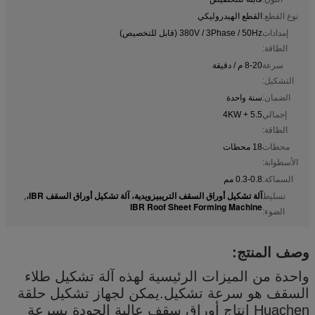
نوع القطع:
القطع الهيدروليكي
إمدادات
380V / 3Phase / 50Hz (قابل للتخصيص)
الطاقة:
سرعة
8-20 م / دقيقة
التشكيل:
الضمان:
سنة واحدة
إجمالي
5.5 + 4KW
الطاقة:
محطات
18 محطات
الأسطوانة:
السماكة:
0.3-0.8 مم
آلة تشكيل أوراق السقف التريبيزويدية، آلة تشكيل أوراق السقف IBR،
تسليط
,
IBR Roof Sheet Forming Machine
الضوء:
وصف المنتج:
واحدة من الميزات الرئيسية لهذه آلة تشكيل طلاء
السقف هو سرعة تشكيل.يمكن لجهاز تشكيل حلقة
Huachen إنتاج أوراق سقف عالية الجودة بسرعة