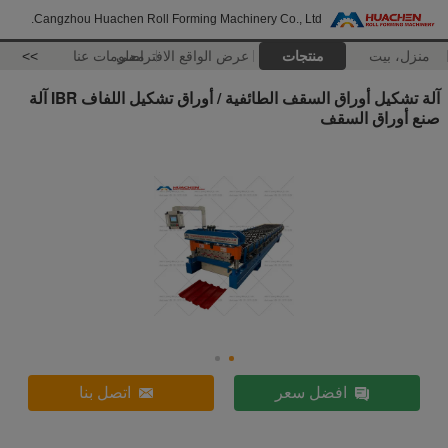
Cangzhou Huachen Roll Forming Machinery Co., Ltd.
منزل، بيت
منتجات
عرض الواقع الافتراضي
معلومات عنا
>>
آلة تشكيل أوراق السقف الطائفية / أوراق تشكيل اللفاف IBR آلة
صنع أوراق السقف
افضل سعر
اتصل بنا