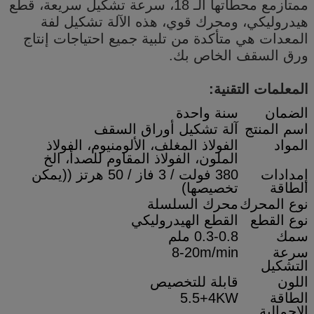
ممتازمع محطاتها الـ 18، سرعة تشكيل سريعة، قطع
هيدروليكي، ومحرك قوي، هذه الآلة تشكيل لفة
المعدات هي متأكدة من تلبية جميع احتياجات إنتاج
ورق السقف الخاص بك.
المعلمات التقنية:
الضمان
سنة واحدة
اسم المنتج
آلة تشكيل أوراق السقف
المواد
الفولاذ المغلف، الألومنيوم، الفولاذ
الملون، الفولاذ المقاوم للصدأ، الخ
إمدادات
380 فولت / 3 فاز / 50 هرتز ((يمكن
الطاقة
تخصيصها)
نوع المحرك
محرك السلسلة
نوع القطع
القطع الهيدروليكي
سمك
0.3-0.8 ملم
سرعة
8-20m/min
التشكيل
اللون
قابلة للتخصيص
الطاقة
5.5+4KW
الإجمالية