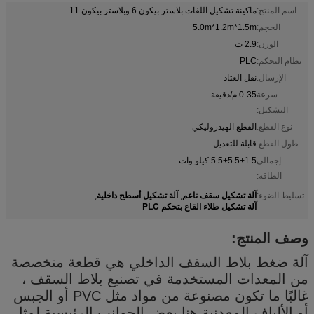
اسم المنتج:
ماكينة تشكيل اللفات بلاستر بيكون 6 وبلاستر بيكون 11
الحجم:
5.0m*1.2m*1.5m
الوزن:
2.9 ت
نظام التحكم:
PLC
الإرسال:
نقل العتاد
سرعة
0-35 م/دقيقة
التشكيل:
نوع القطع:
القطع الهيدروليكي
طول القطع:
قابلة للتعديل
إجمالي
5.5+5.5+1.5 كيلو وات
الطاقة:
آلة تشكيل سقف ناعم
آلة تشكيل أسطح داخلية
تسليط الضوء:
,
,
آلة تشكيل طلاء القاع بتحكم PLC
وصف المنتج:
آلة ضغط بلاط السقف الداخلي هي قطعة متخصصة
من المعدات المستخدمة في تصنيع بلاط السقف ،
غالبًا ما تكون مصنوعة من مواد مثل PVC أو الجبس
أو الألياف المعدنية.هنا بعض الجوانب الرئيسية لمثل