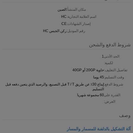
مكان المنشأ:
الصين
اسم العلامة التجارية:
HC
إصدار الشهادات:
CE
رقم الموديل:
ركن الجبس HC
شروط الدفع والشحن
الحد الأدنى
1
لكمية:
تفاصيل التغليف:
حاوية 20GP أو 40GP
وقت التسليم:
45 يوما
شروط الدفع:
إيداع 30٪ عن طريق T / T قبل التصنيع، والرصيد الذي يتعين دفعه قبل
التسليم.
القدرة على
60 مجموعة شهريا
العرض:
وصف
آلة التشكيل بالدلفنة للمسمار والمسار