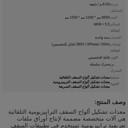
سرعة
8-20 م / دقيقة
التشكيل:
البعد:
8500 مم * 1200 مم * 1550 مم
إجمالي
5.5 + 4KW
الطاقة:
الضمان:
سنة واحدة
إمدادات
380V / 3Phase / 50Hz (قابل للتخصيص)
الطاقة:
اللون:
قابلة للتخصيص
نوع
محرك سلسلة
المحرك:
معدات تشكيل ألواح السقف التلقائية
تسليط
,
معدات تشكيل ألواح السقف التريبيزويدية
,
الضوء:
معدات تشكيل ألواح السقف السريعة
وصف المنتج:
معدات تشكيل ألواح السقف الترابيزيومية التلقائية
هي آلات متخصصة مصممة لإنتاج أوراق ملفات
تعريفية ترابيزيومية تستخدم في تطبيقات السقف