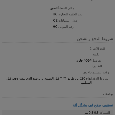
مكان المنشأ:
الصين
اسم العلامة التجارية:
HC
إصدار الشهادات:
CE
رقم الموديل:
HC
شروط الدفع والشحن
الحد الأدنى
1
لكمية:
تفاصيل
40GP حاوية
التغليف:
وقت التسليم:
45 يوما
شروط الدفع:
إيداع 30٪ عن طريق T / T قبل التصنيع، والرصيد الذي يتعين دفعه قبل
التسليم.
وصف
تسقيف صفح لف يشكّل آلة
السماكة:
0.3-0.8 مم