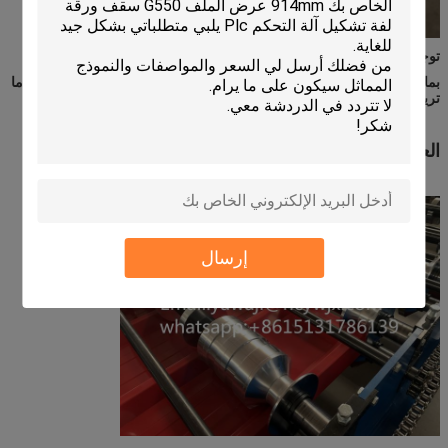
توجيه لفافة تأتي في الموقف الصحيح
يذهب
إلى التشكيل بالجلد
جزء
.
بما في ذلك
اليد سحب القطع D
evice، فمن المناسب لقطع الملف قبل عندما
تريد
تغير
اللون أو السماكة
.
العمود والعجلة
إرسال