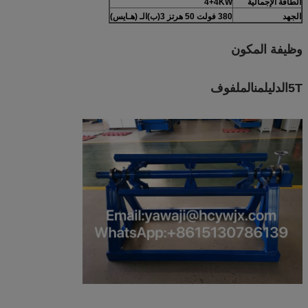
الطاقة الإجمالية
KW
4
+
4
الجهد
380 فولت 50 هرتز
3
(ب)
الـ (هـايس)
وظيفة المكون
5T
الدليل
من
الملفوف