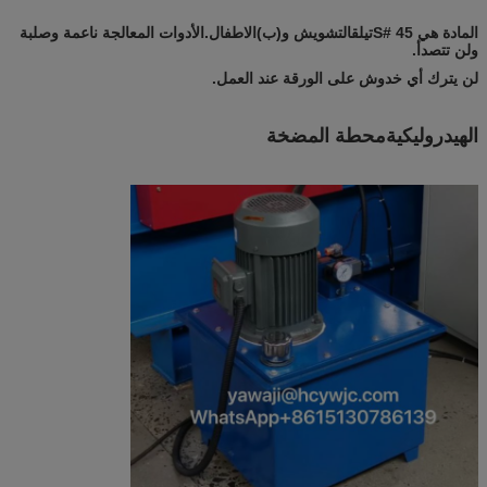
المادة هي 45 #
S
تيل
ق
التشويش و
(ب)
الاطفال
.
الأدوات المعالجة ناعمة وصلبة
ولن تتصدأ.
لن يترك أي خدوش على الورقة عند العمل.
الهيدروليكية
محطة المضخة