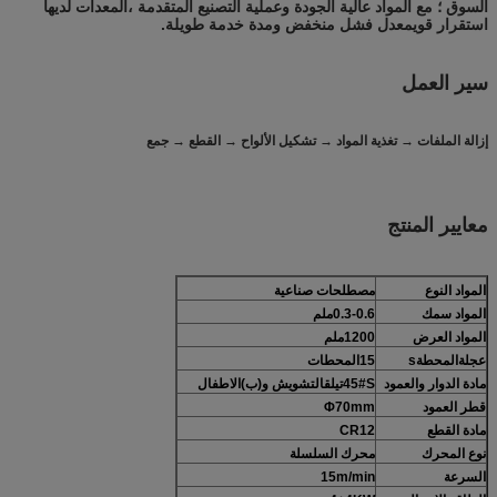
السوق ؛ مع المواد عالية الجودة وعملية التصنيع المتقدمة ،المعدات لديها
استقرار قويمعدل فشل منخفض ومدة خدمة طويلة.
سير العمل
إزالة الملفات → تغذية المواد → تشكيل الألواح → القطع → جمع
معايير المنتج
المواد
النوع
مصطلحات صناعية
المواد
سمك
0.3-0.6ملم
المواد
العرض
1200
ملم
عجلة
المحطة
s
5
1
المحطات
مادة الدوار والعمود
S
45#
تيل
ق
التشويش و
(ب)
الاطفال
قطر العمود
Φ70mm
مادة القطع
CR12
نوع المحرك
محرك السلسلة
السرعة
15m/min