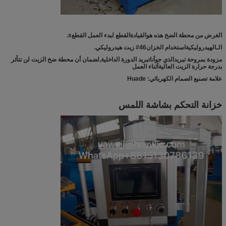
الغرض من محطة الضخ هذه هو
القيادة
القطع لبدء العمل القطع
s.
الـ
الهيدروليكية
استخدام الخزان
6
4
# زيت هيدروليكي.
مزودة بمروحة تبريد
الذي
ج
و
أنا
تبريد الدورة الداخلية
,
لضمان أن محطة ضخ الزيت لن تتأثر
بدرجة حرارة الزيت العالية
أثناء العمل
علامة تصنيع الصمام الكهربائي: Huade
خزانة التحكم بشاشة اللمس