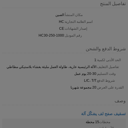
تفاصيل المنتج
مكان المنشأ:
الصين
اسم العلامة التجارية:
HC
إصدار الشهادات:
CE
رقم الموديل:
HC30-250-1000
شروط الدفع والشحن
الحد الأدنى لكمية:
1
تفاصيل التغليف:
الآلة الرئيسية عارية، طاولة العمل مليئة بغشاء بلاستيكي مطاطي
وقت التسليم:
20-30 يوم عمل
شروط الدفع:
L/C، T/T
القدرة على العرض:
20 مجموعة شهريا
وصف
تسقيف صفح لف يشكّل آلة
محطات
15 محطة