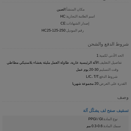
مكان المنشأ:
الصين
اسم العلامة التجارية:
HC
إصدار الشهادات:
CE
رقم الموديل:
HC25-125-250
شروط الدفع والشحن
الحد الأدنى لكمية:
1
تفاصيل التغليف:
الآلة الرئيسية عارية، طاولة العمل مليئة بغشاء بلاستيكي مطاطي
وقت التسليم:
20-30 يوم عمل
شروط الدفع:
L/C، T/T
القدرة على العرض:
20 مجموعة شهريا
وصف
تسقيف صفح لف يشكّل آلة
نوع المادة:
PPGI / GI
سمك المادة:
0.3-0.6 مم