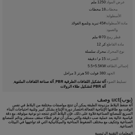
عرض المواد:
1250 ملم
محطات
18 محطات
الأسطوانة:
مادة الأسطوانة
45# تبريد وتلميع الفولاذ
والعمود:
قطر رمح:
Φ70 ملم
مادة القاطع:
كر 12
نوع المحرك:
محرك سلسلة
السرعة:
15 م / دقيقة
إجمالي الطاقة:
5.5+5.5KW
الجهد:
380 فولت 50 هرتز 3 مراحل
آلة تشكيل اللفافات الطرقية PBR
آلة صناعة اللفافات الملتوية
تسليط الضوء:
,
,
آلة PBR لتشكيل طلاء الرولات
(بوب)
uct وصف
آلة ضغط البلاط مزدوجة الطبقة يمكن أن تنتج مواصفات مختلفة من البلاط في نفس
الوقت مع طاقتها الإنتاجية الفعالة،اختصار دورة الإنتاج بشكل كبير وتلبية احتياجات البناء
السريع للمصانع الصناعيةعلاوة على ذلك، فإن البلاط الذي تنتجه ذو نوعية موثوقة، مع دقة
قياسية عالية بعد عملية صب دقيقة،والتي يمكن أن توفر غطاء سقف مستقر ودائم للمصانع
الصناعية وتتكيف مع مختلف الضغوط المناخية والميكانيكية التي قد تواجهها في البيئات
الصناعية.
المعلمات التقنية الرئيسية