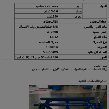
المواد
النوع
مصطلحات صناعية
سمك
0.3-0.6ملم
العرض
1250ملم
عجلة
المحطة
s
18المحطات
مادة الدوار والعمود
S
45#
تيل
ق
التشويش و
(ب)
الاطفال
قطر العمود
Φ70mm
مادة القطع
CR12
نوع المحرك
محرك السلسلة
السرعة
15m/min
الطاقة الإجمالية
KW
5.5
5.5+
الجهد
380 فولت 50 هرتز
3
(ب)
الـ (هـايس)
سير العمل
إزالة الملفات → تغذية المواد → تشكيل الألواح → القطع → جمع
المكونات
المعلمات التقنية