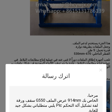
هذا الجزء يستخدم لدعم الملف.
وجعل الملفات بطريقة دوارة.
قدرة تحمل: 5 طن
القطر الداخلي: 470-530mm
تلعب أجهزة إطلاق الملفات دوراً لا غنى عنه في عملية إنتاج مطابعات البلاط. في
عملية إنتاج مطابعات البلاط ، عادة ما يتم توفير الألواح المعدنية في شكل ملفات ،و
الوظيفة الرئيسية للفاحشة هي لفتح هذه الأوراق المعدنية الملفوفة بإحكام.
اترك رسالة
محطة مضخة هيدروليكية