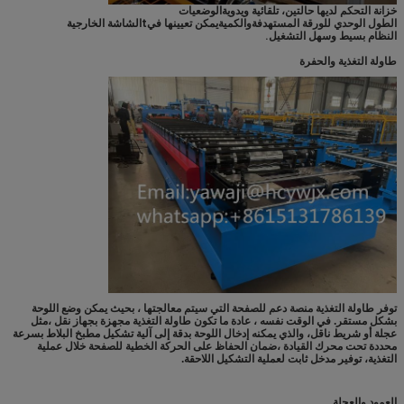
خزانة التحكم لديها حالتين، تلقائية ويدوية
الوضعيات
الطول الوحدي للورقة المستهدفة
والكمية
يمكن تعيينها في
t
الشاشة الخارجية
النظام بسيط وسهل التشغيل.
طاولة التغذية والحفرة
توفر طاولة التغذية منصة دعم للصفحة التي سيتم معالجتها ، بحيث يمكن وضع اللوحة
بشكل مستقر. في الوقت نفسه ، عادة ما تكون طاولة التغذية مجهزة بجهاز نقل ،مثل
عجلة أو شريط ناقل، والذي يمكنه إدخال اللوحة بدقة إلى آلية تشكيل مطبخ البلاط بسرعة
محددة تحت محرك القيادة ،ضمان الحفاظ على الحركة الخطية للصفحة خلال عملية
التغذية، توفير مدخل ثابت لعملية التشكيل اللاحقة.
العمود والعجلة