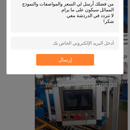
عندما تواجه المعدات مقاومة غير طبيعية أو ضغط مفرط، فإنها يمكن أن تعدل تلقائيًا
ضغط النظام الهيدروليكي لتجنب تلف المعدات بسبب الإفراط في الحمل.وبالتالي
تحسين موثوقية واستقرار آلة تشكيل سطح الطابق.
T
أوش
S
كرين
ج
التحكم
ج
أوبينيت
إرسال