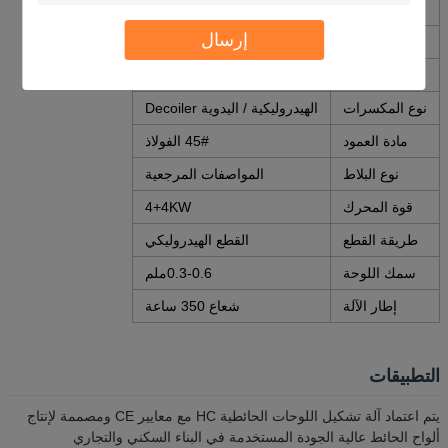
نوع الجهاز
آلة تشكيل اللف
إرسال
مواد العجلات
45# الفولاذ
قدرة الإنتاج
15-20m/min
نوع المكسرات
الهيدروليكية / اليدوية Decoiler
مادة العمود
45# الفولاذ
نوع البلاط
المواصفات المرجعية
قوة المحرك
4+4KW
طريقة القطع
القطع الهيدروليكي
سمك اللوحة
0.3-0.6ملم
إطار الآلة
شعاع 350 ساعة
التطبيقات
يتم اعتماد آلة تشكيل اللوحات الحائطية HC مع معايير CE ومصممة لإنتاج
ألواح الحائط عالية الجودة المستخدمة في البناء السكني والتجاري