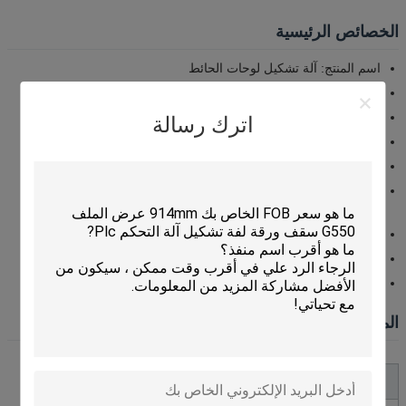
الخصائص الرئيسية
اسم المنتج: آلة تشكيل لوحات الحائط
نوع الآلة: آلة تشكيل اللفوف
مادة العجلات: فولاذ 45# عالي الجودة من أجل المتانة والدقة
اترك رسالة
مادة العمود: 45# الفولاذ يضمن القوة وطول عمر الخدمة
هيكل الآلة: هيكل صلب من 350 ساعة للثبات والدعم
نوع الـ decoiler: متوفر مع خيارات الـ decoiler الهيدروليكية أو
اليدوية
مناسبة لتصنيع ألواح آلات تشكيل اللوحات المعلقة
مثالية لإنتاج مكونات آلة تشكيل للوحة الحائط
قادرة على تشكيل عناصر آلة تشكيل الألواح المنزلية بكفاءة
المواصفات التقنية
المعلم
المواصفات