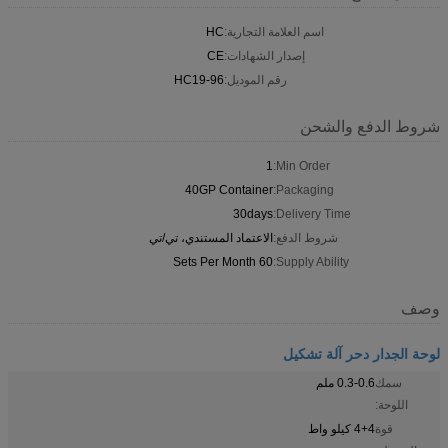
اسم العلامة التجارية:
HC
إصدار الشهادات:
CE
رقم الموديل:
HC19-96
شروط الدفع والشحن
1
Min Order:
40GP Container
Packaging:
30days
Delivery Time:
شروط الدفع:
الاعتماد المستندي، تي/تي
60 Sets Per Month
Supply Ability:
وصف
لوحة الجدار دحر آلة تشكيل
سمك
0.3-0.6 ملم
اللوحة:
قوة
4+4 كيلو واط