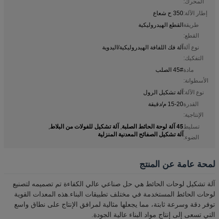
المحرك:
إطار الآلة:
350 ح شعاع
طريقة
القطع الهيدروليكية
القطع:
نوع آلة
آلة فك اللفافة الهيدروليكية/اليدوية
التفكيك:
مادة
45# الصلب
الأسطوانة:
نوع الآلة:
آلة تشكيل الرول
القدرة
15-20 م/دقيقة
الإنتاجية:
45 آلة لوحة الحائط الصلبة
آلة تشكيل للفولات من البلاط
تسليط
,
,
آلة تشكيل الصفائح المعدنية المنزلية
الضوء:
لمحة عامة عن المنتج
آلة تشكيل لوحات الحائط هي حل صناعي عالي الكفاءة تم تصميمه لتصنيع
لوحات الحائط المستخدمة في مختلف تطبيقات البناء.هذه المعدات القوية
توفر دقة وسرعة ثابتة، مما يجعلها مثالية لمرافق الإنتاج على نطاق واسع
التي تسعى إلى إنتاج مواد البناء عالية الجودة.