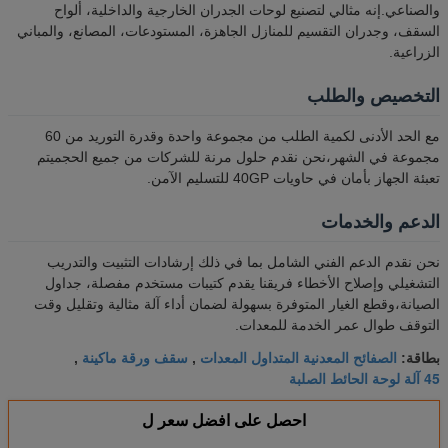
والصناعي.إنه مثالي لتصنيع لوحات الجدران الخارجية والداخلية، ألواح
السقف، وجدران التقسيم للمنازل الجاهزة، المستودعات، المصانع، والمباني
الزراعية.
التخصيص والطلب
مع الحد الأدنى لكمية الطلب من مجموعة واحدة وقدرة التوريد من 60
مجموعة في الشهر،نحن نقدم حلول مرنة للشركات من جميع الحجميتم
تعبئة الجهاز بأمان في حاويات 40GP للتسليم الآمن.
الدعم والخدمات
نحن نقدم الدعم الفني الشامل بما في ذلك إرشادات التثبيت والتدريب
التشغيلي وإصلاح الأخطاء فريقنا يقدم كتيبات مستخدم مفصلة، جداول
الصيانة،وقطع الغيار المتوفرة بسهولة لضمان أداء آلة مثالية وتقليل وقت
التوقف طوال عمر الخدمة للمعدات.
الصفائح المعدنية المتداول المعدات
سقف ورقة ماكينة
بطاقة:
,
,
45 آلة لوحة الحائط الصلبة
احصل على افضل سعر ل