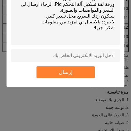
10
الجهد االكهربى
380 فولت 50 هرتز 3 مراحل
11
مادة لوح التقطيع
كر 12
12
هيدروليكي
40 #
13
دقة المعالجة
في نطاق 1.00 ملم
14
نظام التحكم
تحكم PLC
مكونات المعدات: آلة تشكيل اللفافة من صنع الإنسان - نظام التحكم
بالكمبيوتر - قطع نظام التحكم الهيدروليكي
طلب
إرسال
يمكن استخدام هذا النوع من الألواح على نطاق واسع في المصنع والمنزل
والتخزين والسقف الصلب البسيط والجدار.لديها ميزة المظهر الجميل ،
استخدام دائم وهلم جرا.
ميزة تنافسية
1. الجري بلا ضوضاء
2. نوعية جيدة
3. الفولاذ عالي الجودة
4. صيانة خالية
5. سهل الاستخدام