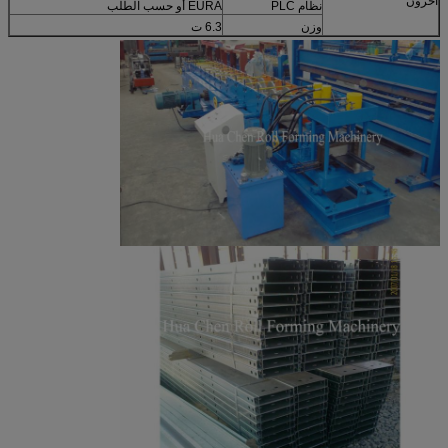
آحرون
نظام PLC
EURA أو حسب الطلب
وزن
6.3 ت