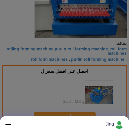
بطاقة:
rolling forming machine,purlin roll forming machine, roll form
machines
roll form machines
purlin roll forming machine
,
,
احصل على افضل سعر ل
1set
MOQ：
استمر
Jing