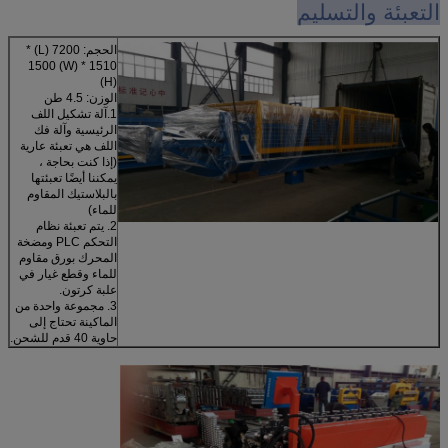
التعبئة والتسليم
الحجم: 72
00 (L) *
1500 (W) * 1510
(H)
الوزن: 4.5 طن
1.آلة تشكيل اللف
الرئيسية وآلة فك
اللف هي تعبئة عارية
(إذا كنت بحاجة ،
يمكننا أيضًا تعبئتها
بالبلاستيك المقاوم
للماء)
2. يتم تعبئة نظام
التحكم PLC ومضخة
المحرك بورق مقاوم
للماء وقطع غيار في
علبة كرتون.
3. مجموعة واحدة من
الماكينة تحتاج إلى
حاوية 40 قدم للشحن.