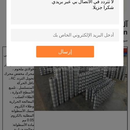
آلة تشكيل لفة الفولاذ الهيدروليكية C
Purlin
القطع
صور مفصلة
إرسال
الاسم: بكرات
من أجل الحصول على
منتج عالي الجودة ،
تتبنى آلتنا هيكل إطار
فولاذي ملحوم ،
محرك مخفض محرك
تحويل التردد AC ،
ناقل الحركة
المتسلسل ، تلميع
الأسطح الدوارة ،
الطلاء الصلب ،
المعالجة الحرارية
وطلاء الكروم.
سمك الأسطوانة
المطلية بالكروم:
0.05 مم
مادة الأسطوانة:
معالجة حرارية