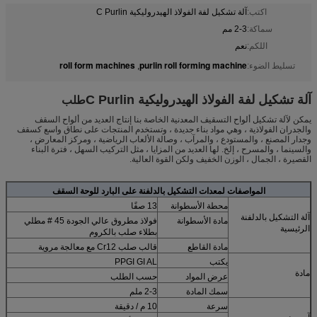
اكتب:
آلة تشكيل لفة الفولاذ الهيدروليكية C Purlin
سماكة:
2-3 مم
اللكم:
نعم
roll form machines
purlin roll forming machine
تسليط الضوء:
,
آلة تشكيل لفة الفولاذ الهيدروليكية C Purlin
طلب
يمكن لآلة تشكيل ألواح التسقيف المعدنية الخاصة بنا إنتاج العديد من ألواح السقف
والجدران الفولاذية ، وهي مواد بناء جديدة ، وتستخدم المنتجات على نطاق واسع كسقف
وجدار المصنع ، والمستودع ، والمرآب ، وصالة الألعاب الرياضية ، ومركز المعارض ،
والسينما ، والمسرح ، إلخ. لها العديد من المزايا ، مثل التركيب السهل ، فترة البناء
القصيرة ، الجمال ، الوزن الخفيف ولكن القوة العالية.
المواصفات لمعدات التشكيل بالدلفنة على البارد للوحة السقف
محطة الأسطوانة
13 صفًا
آلة التشكيل بالدلفنة
مادة الأسطوانة
فولاذ مطروق عالي الجودة 45 # مطلي
الرئيسية
بطلاء صلب بالكروم
مادة القاطع
قالب صلب Cr12 مع معالجة مروية
يكتب
PPGI GI AL
مادة
عرض المواد
حسب الطلب
سمك المادة
2-3 ملم
سرعة
10 م / دقيقة